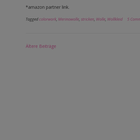
*amazon partner link.
Tagged
colorwork
,
Merinowolle
,
stricken
,
Wolle
,
Wollkleid
5 Comm
Beitragsnavigation
Ältere Beiträge