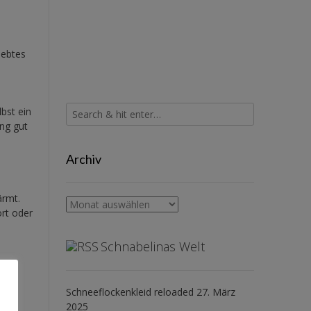
iebtes
bst ein
ng gut
Archiv
ärmt.
Archiv
ört oder
Schnabelinas Welt
Schneeflockenkleid reloaded
27. März
2025