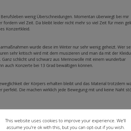
 Berufsleben wenig Überschneidungen. Momentan überwiegt bei mir
 fordern viel Zeit. Da bleibt leider nicht mehr so viel Zeit für mein gel
es Konzertkleid.
 Sparmaßnahmen wurde diese im Winter nur sehr wenig geheizt. Wer sel
uren sehr kritisch wird mit dem musizieren und man da mit der Kleidu
n. Ganz schlicht und schwarz aus Merinowolle mit einem wunderbar
ann auch Konzerte bei 13 Grad bewältigen können.
Beweglichkeit der Körpers erhalten bleibt und das Material trotzdem w
er perfekt. Die machen wirklich jede Bewegung mit und keine Naht st
enäht.
This website uses cookies to improve your experience. We'll
assume you're ok with this, but you can opt-out if you wish.