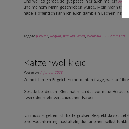
Und weil es gerade so gut passt, hier auch mal ein
Actio
und meinem Mann geschrieben wurde. Mein Mann trägt 
habe. Hoffentlich kann ich euch damit ein Lächeln ins Ge
Tagged
fürMich
,
Raglan
,
stricken
,
Wolle
,
Wollkleid
6 Comments
Katzenwollkleid
Posted on
7. Januar 2023
Wenn ich mein Engelchen momentan frage, was auf ihre
Gerade bei diesem Kleid hat mich das vor neue Herausfo
zwei oder mehr verschiedenen Farben.
Ich muss zugeben, ich hatte großen Respekt davor. Letzte
eine Fadenführung austüfteln, die für einen selbst funktio