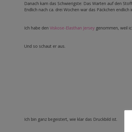
Danach kam das Schwierigste: Das Warten auf den Stoff.
Endlich nach ca. drei Wochen war das Päckchen endlich i
Ich habe den
Viskose-Elasthan Jersey
genommen, weil ich
Und so schaut er aus.
Ich bin ganz begeistert, wie klar das Druckbild ist.