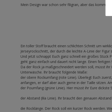
Mein Design war schon sehr filigran, aber das kommt ech
Ein toller Stoff braucht einen schlichten Schnitt um wirk
Jerseyrockschnitt, der durch die leichte A-Linie der Figur
Und jetzt schnappt Euch ganz schnell ein großes Stück Pa
geht ganz einfach und dauert nicht lange. Einen fertigen
Da der Rock ja maßgeschneidert werden soll, müsst ihr E
Unterwäsche. Ihr braucht folgende Maße:
der obere Rockumfang (rote Linie). Überlegt Euch zuerst
anfangen, er darf aber auch gerne in der Taille sitzen. 
der Poumfang (grüne Linie). Hier müsst ihr Eure dickste S
der Abstand (lila Linie). Ihr braucht den genauen Abs
die Rocklänge. Der Rock soll ein kurzer Rock werden. Wie