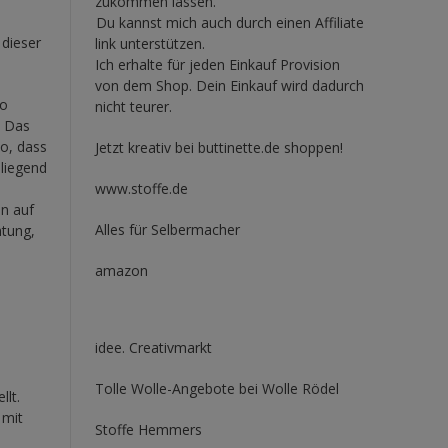
zukommen lassen.
Du kannst mich auch durch einen Affiliate
 dieser
link unterstützen.
Ich erhalte für jeden Einkauf Provision
von dem Shop. Dein Einkauf wird dadurch
so
nicht teurer.
. Das
to, dass
Jetzt kreativ bei buttinette.de shoppen!
liegend
www.stoffe.de
en auf
Alles für Selbermacher
htung,
amazon
idee. Creativmarkt
Tolle Wolle-Angebote bei Wolle Rödel
lt.
 mit
Stoffe Hemmers