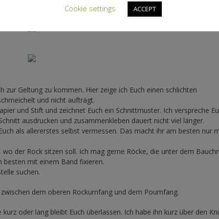
Cookie settings
t gut rüber.
ACCEPT
lich zur Geltung zu kommen. Hier zeige ich Euch einen schlichten
 schmeichelt und nicht aufträgt.
pier und Stift und zeichnet Euch ein Schnittmuster. Ich verspreche Eu
 Schnitt ausdrucken und zusammenkleben dauert nicht viel länger.
uch als allererstes selbst vermessen. Das macht ihr am besten nur m
, wo der Rock sitzen soll. Ich mag gerne Röcke, die unter dem Bauch
Am besten mit einem Band fixieren.
telle suchen.
tand zwischen dem oberen Rockumfang und dem Poumfang.
 kurz oder lang bleibt Euch überlassen. Ich habe ihn kurz über den Kn