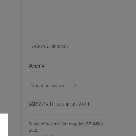
Archiv
Archiv
Schnabelinas Welt
Schneeflockenkleid reloaded
27. März
2025