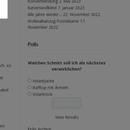
Konzertkleidung
2. Mai 2023
Katzenwollkleid
7. Januar 2023
Alle Jahre wieder…
22. November 2022
Wollwalkanzug Pusteblume
17.
November 2022
Polls
Welchen Schnitt soll ich als nächstes
ch, es
verwirklichen?
it
Volantjacke
Rafftop mit Ärmeln
nabel
Volantrock
View Results
ien
Polls Archive