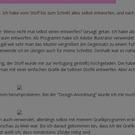
 Ich habe vom Stoff bis zum Schnitt alles selbst entworfen, und nach
: Wieso nicht mal selbst einen entwerfen? Gesagt getan. Ich habe al
raum entworfen. Als Programm habe ich Adobe Illustrator verwendet
, egal wie sehr man das Muster vergrößert (im Gegensatz zu einem Fo
erwende ich im übrigen auch für meine Schnitte. Deshalb war es nahe
g, der Stoff wurde mir zur Verfügung gestellt) hochgeladen. Die hab
man mit einer einfachen Grafik die tollsten Stoffe entwerfen. Aber Ac
ot vom herumprobieren. Bei der “Design-Anordnung” würde ich mir noch
 auch verwendet, allerdings selbst mit meinem Grafikprogramm erstel
orschau zu klein war. Bis ich darauf gekommen bin, dass ich die Grafik
tzt weiß ich, dass mindestens 250dpi nötig sind.