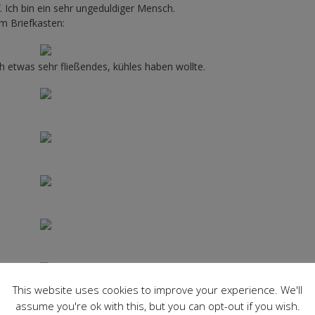
 Ich bin ein sehr ungeduldiger Mensch.
m Briefkasten:
 etwas sehr fließendes, kühles haben wollte.
This website uses cookies to improve your experience. We'll
assume you're ok with this, but you can opt-out if you wish.