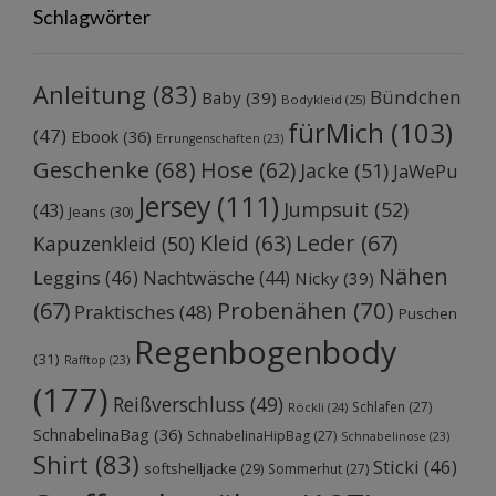
Schlagwörter
Anleitung
(83)
Bündchen
Baby
(39)
Bodykleid
(25)
fürMich
(103)
(47)
Ebook
(36)
Errungenschaften
(23)
Geschenke
(68)
Hose
(62)
Jacke
(51)
JaWePu
Jersey
(111)
Jumpsuit
(52)
(43)
Jeans
(30)
Kleid
(63)
Leder
(67)
Kapuzenkleid
(50)
Nähen
Leggins
(46)
Nachtwäsche
(44)
Nicky
(39)
Probenähen
(70)
(67)
Praktisches
(48)
Puschen
Regenbogenbody
(31)
Rafftop
(23)
(177)
Reißverschluss
(49)
Schlafen
(27)
Röckli
(24)
SchnabelinaBag
(36)
SchnabelinaHipBag
(27)
Schnabelinose
(23)
Shirt
(83)
Sticki
(46)
softshelljacke
(29)
Sommerhut
(27)