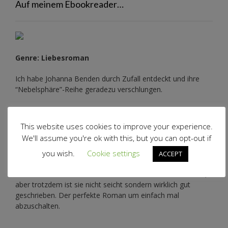
Auf meinem Ebookreader…
Genre: Liebesroman
Ich habe Johanna Benden durch Zufall entdeckt und ihre
“Nebelsphäre”-Reihe
geradezu verschlungen.
Zuerst war ich etwas skeptisch, da das hier keine Fantasy
ist und ich eigentlich keine Lust auf einen 0 8 15 –
This website uses cookies to improve your experience.
Liebesroman hatte.
We'll assume you're ok with this, but you can opt-out if
Das ist diese Geschichte aber definitiv nicht. Ich mag
you wish.
Cookie settings
ACCEPT
Johannas Art ihre Protagonisten zu schildern. Sie zieht einen
sofort in den Bann. Natürlich ist das hier eher leichte Kost,
aber trotzdem ist sie nicht seicht sondern wirklich gut
geschrieben. Der perfekte Roman um einfach mal
abzuschalten.