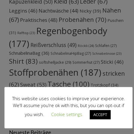
Kleid
(63)
Leder
(67)
Kapuzenkleid
(50)
Nähen
Leggins
(46)
Nachtwäsche
(44)
Nicky
(39)
Probenähen
(70)
(67)
Praktisches
(48)
Puschen
Regenbogenbody
(31)
Rafftop
(23)
(177)
Reißverschluss
(49)
Schlafen
(27)
Röckli
(24)
SchnabelinaBag
(36)
SchnabelinaHipBag
(27)
Schnabelinose
(23)
Shirt
(83)
Sticki
(46)
softshelljacke
(29)
Sommerhut
(27)
Stoffprobenähen
(187)
stricken
Tasche
(100)
(62)
Sweat
(53)
Trotzkopf
(34)
Webware
(39)
Wolle
(35)
Volantjacke
(25)
Trotzkopfkleid
(23)
This website uses cookies to improve your experience.
We'll assume you're ok with this, but you can opt-out if
you wish.
Cookie settings
ACCEPT
Neueste Beiträge