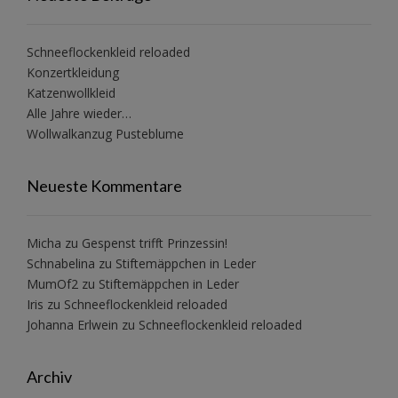
Schneeflockenkleid reloaded
Konzertkleidung
Katzenwollkleid
Alle Jahre wieder…
Wollwalkanzug Pusteblume
Neueste Kommentare
Micha
zu
Gespenst trifft Prinzessin!
Schnabelina
zu
Stiftemäppchen in Leder
MumOf2
zu
Stiftemäppchen in Leder
Iris
zu
Schneeflockenkleid reloaded
Johanna Erlwein
zu
Schneeflockenkleid reloaded
Archiv