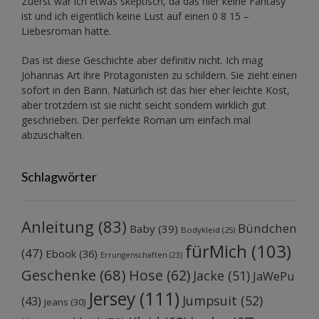
Zuerst war ich etwas skeptisch, da das hier keine Fantasy
ist und ich eigentlich keine Lust auf einen 0 8 15 –
Liebesroman hatte.
Das ist diese Geschichte aber definitiv nicht. Ich mag
Johannas Art ihre Protagonisten zu schildern. Sie zieht einen
sofort in den Bann. Natürlich ist das hier eher leichte Kost,
aber trotzdem ist sie nicht seicht sondern wirklich gut
geschrieben. Der perfekte Roman um einfach mal
abzuschalten.
Schlagwörter
Anleitung
(83)
Bündchen
Baby
(39)
Bodykleid
(25)
fürMich
(103)
(47)
Ebook
(36)
Errungenschaften
(23)
Geschenke
(68)
Hose
(62)
Jacke
(51)
JaWePu
Jersey
(111)
Jumpsuit
(52)
(43)
Jeans
(30)