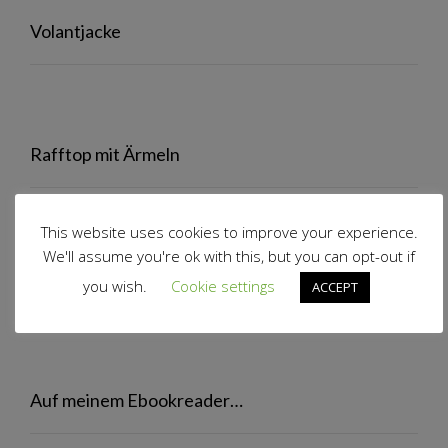
Volantjacke
Rafftop mit Ärmeln
This website uses cookies to improve your experience.
We'll assume you're ok with this, but you can opt-out if
Volantrock
you wish.
Cookie settings
ACCEPT
Auf meinem Ebookreader…