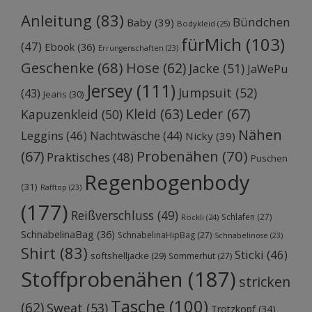
Anleitung
(83)
Bündchen
Baby
(39)
Bodykleid
(25)
fürMich
(103)
(47)
Ebook
(36)
Errungenschaften
(23)
Geschenke
(68)
Hose
(62)
Jacke
(51)
JaWePu
Jersey
(111)
Jumpsuit
(52)
(43)
Jeans
(30)
Kleid
(63)
Leder
(67)
Kapuzenkleid
(50)
Nähen
Leggins
(46)
Nachtwäsche
(44)
Nicky
(39)
Probenähen
(70)
(67)
Praktisches
(48)
Puschen
Regenbogenbody
(31)
Rafftop
(23)
(177)
Reißverschluss
(49)
Schlafen
(27)
Röckli
(24)
SchnabelinaBag
(36)
SchnabelinaHipBag
(27)
Schnabelinose
(23)
Shirt
(83)
Sticki
(46)
softshelljacke
(29)
Sommerhut
(27)
Stoffprobenähen
(187)
stricken
Tasche
(100)
(62)
Sweat
(53)
Trotzkopf
(34)