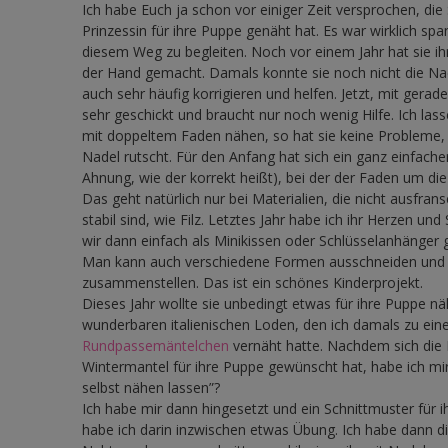
Ich habe Euch ja schon vor einiger Zeit versprochen, die
Prinzessin für ihre Puppe genäht hat. Es war wirklich spa
diesem Weg zu begleiten. Noch vor einem Jahr hat sie i
der Hand gemacht. Damals konnte sie noch nicht die Nad
auch sehr häufig korrigieren und helfen. Jetzt, mit gerade
sehr geschickt und braucht nur noch wenig Hilfe. Ich las
mit doppeltem Faden nähen, so hat sie keine Probleme,
Nadel rutscht. Für den Anfang hat sich ein ganz einfache
Ahnung, wie der korrekt heißt), bei der der Faden um di
Das geht natürlich nur bei Materialien, die nicht ausfran
stabil sind, wie Filz. Letztes Jahr habe ich ihr Herzen und
wir dann einfach als Minikissen oder Schlüsselanhänger 
Man kann auch verschiedene Formen ausschneiden und
zusammenstellen. Das ist ein schönes Kinderprojekt.
Dieses Jahr wollte sie unbedingt etwas für ihre Puppe nä
wunderbaren italienischen Loden, den ich damals zu ei
Rundpassemäntelchen
vernäht hatte. Nachdem sich die 
Wintermantel für ihre Puppe gewünscht hat, habe ich mi
selbst nähen lassen”?
Ich habe mir dann hingesetzt und ein Schnittmuster für i
habe ich darin inzwischen etwas Übung. Ich habe dann d