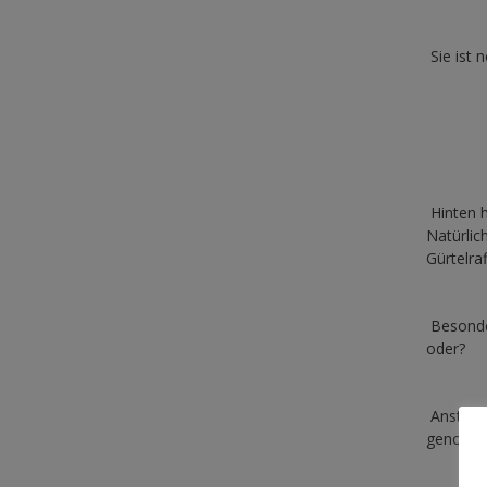
Sie ist 
Hinten h
Natürlic
Gürtelra
Besonder
oder?
Anstatt
genommen