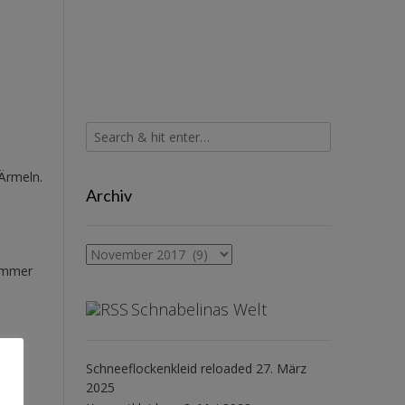
Ärmeln.
Archiv
Archiv
 immer
Schnabelinas Welt
Schneeflockenkleid reloaded
27. März
2025