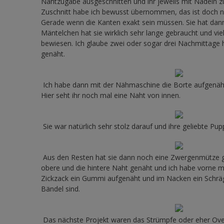
Nahtzugabe ausgeschnitten und ihr jeweils mit Nadeln
Zuschnitt habe ich bewusst übernommen, das ist doch no
Gerade wenn die Kanten exakt sein müssen. Sie hat dann
Mäntelchen hat sie wirklich sehr lange gebraucht und v
bewiesen. Ich glaube zwei oder sogar drei Nachmittage h
genäht.
Ich habe dann mit der Nähmaschine die Borte aufgenäht
Hier seht ihr noch mal eine Naht von innen.
Sie war natürlich sehr stolz darauf und ihre geliebte Pup
Aus den Resten hat sie dann noch eine Zwergenmütze ge
obere und die hintere Naht genäht und ich habe vorne 
Zickzack ein Gummi aufgenäht und im Nacken ein Schrä
Bändel sind.
Das nächste Projekt waren das Strümpfe oder eher Ov