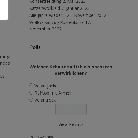
Konzertkleidung
2. Mai 2023
Katzenwollkleid
7. Januar 2023
Alle Jahre wieder…
22. November 2022
Wollwalkanzug Pusteblume
17.
November 2022
Polls
h
s mögt
r das
Welchen Schnitt soll ich als nächstes
verwirklichen?
 Es
Volantjacke
Rafftop mit Ärmeln
Volantrock
View Results
Polls Archive