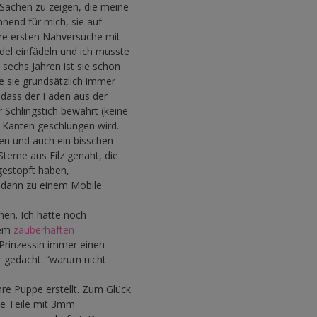
 Sachen zu zeigen, die meine
nnend für mich, sie auf
hre ersten Nähversuche mit
el einfädeln und ich musste
 sechs Jahren ist sie schon
se sie grundsätzlich immer
 dass der Faden aus der
r Schlingstich bewährt (keine
e Kanten geschlungen wird.
sen und auch ein bisschen
 Sterne aus Filz genäht, die
gestopft haben,
 dann zu einem Mobile
hen. Ich hatte noch
nem
zauberhaften
Prinzessin immer einen
r gedacht: “warum nicht
hre Puppe erstellt. Zum Glück
ie Teile mit 3mm