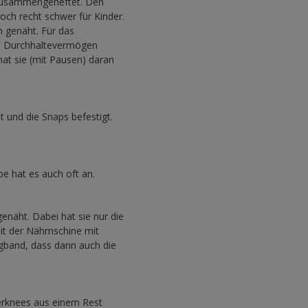
 zusammengeheftet. Den
ch recht schwer für Kinder.
 genäht. Für das
iel Durchhaltevermögen
at sie (mit Pausen) daran
 und die Snaps befestigt.
pe hat es auch oft an.
näht. Dabei hat sie nur die
mit der Nähmschine mit
gband, dass dann auch die
erknees aus einem Rest