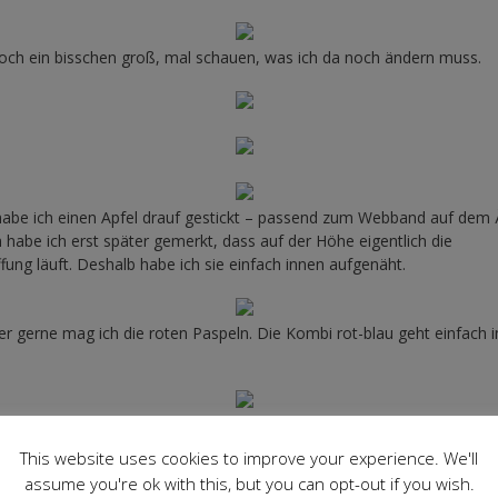
noch ein bisschen groß, mal schauen, was ich da noch ändern muss.
abe ich einen Apfel drauf gestickt – passend zum Webband auf dem 
h habe ich erst später gemerkt, dass auf der Höhe eigentlich die
ffung läuft. Deshalb habe ich sie einfach innen aufgenäht.
 gerne mag ich die roten Paspeln. Die Kombi rot-blau geht einfach
 dem elastischen Schrägband habe ich normales Baumwollwebband
. So sieht auch diese Jacke innen ganz sauber genäht aus.
This website uses cookies to improve your experience. We'll
assume you're ok with this, but you can opt-out if you wish.