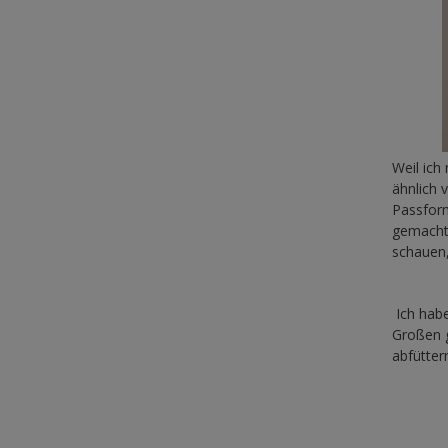
Weil ich 
ähnlich 
Passform
gemacht,
schauen,
Ich habe
Großen 
abfütter