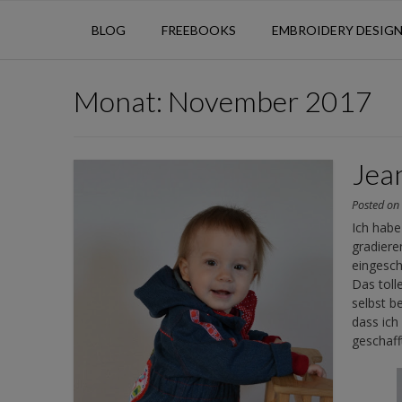
BLOG
FREEBOOKS
EMBROIDERY DESIG
Monat:
November 2017
Jean
Posted o
Ich habe
gradiere
eingesch
Das toll
selbst b
dass ich
geschaff