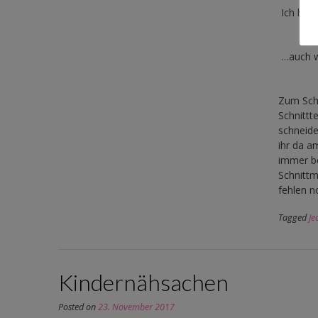
Ich hab
…auch w
Zum Schl
Schnittte
schneide
ihr da a
immer be
Schnittm
fehlen n
Tagged
Je
Kindernähsachen
Posted on
23. November 2017