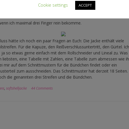
Cookie settings
e sogar meine Taschen eingenäht, die auch innen schön aussehen…
ACCEPT
enn ich maximal drei Finger rein bekomme.
uss hätte ich noch ein paar Fragen an Euch: Die Jacke enthält viele
ilstreifen. Für die Kapuze, den Reißverschlussuntertritt, den Gürtel. Ic
 ja so etwas gerne einfach mit dem Rollschneider und Lineal zu. Wa
m liebsten, eine Tabelle mit Zahlen, eine Tabelle zum abmessen wie ih
i mir auf dem Schnittmustern für die Bündchen findet oder ein
usterteil zum ausschneiden. Das Schnittmuster hat derzeit 18 Seiten.
och die genannten drei Streifen und die Bündchen.
ans
,
softshelljacke
44 Comments