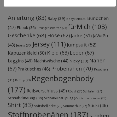
Anleitung
(83)
Bündchen
Baby
(39)
Bodykleid
(25)
fürMich
(103)
(47)
Ebook
(36)
Errungenschaften
(23)
Geschenke
(68)
Hose
(62)
Jacke
(51)
JaWePu
Jersey
(111)
Jumpsuit
(52)
(43)
Jeans
(30)
Kleid
(63)
Leder
(67)
Kapuzenkleid
(50)
Nähen
Leggins
(46)
Nachtwäsche
(44)
Nicky
(39)
Probenähen
(70)
(67)
Praktisches
(48)
Puschen
Regenbogenbody
(31)
Rafftop
(23)
(177)
Reißverschluss
(49)
Schlafen
(27)
Röckli
(24)
SchnabelinaBag
(36)
SchnabelinaHipBag
(27)
Schnabelinose
(23)
Shirt
(83)
Sticki
(46)
softshelljacke
(29)
Sommerhut
(27)
Stoffprobenähen
(187)
stricken