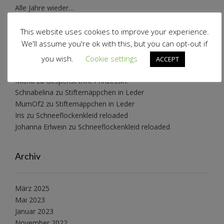
Alle Jahre wieder…
Wollwalkanzug Pusteblume
This website uses cookies to improve your experience.
We'll assume you're ok with this, but you can opt-out if
Neueste Kommentare
you wish.
Cookie settings
ACCEPT
Micha
zu
Gespenst trifft Prinzessin!
Schnabelina
zu
Stiftemäppchen in Leder
MumOf2
zu
Stiftemäppchen in Leder
Iris
zu
Schneeflockenkleid reloaded
Johanna Erlwein
zu
Schneeflockenkleid reloaded
Archiv
März 2025
Mai 2023
Januar 2023
November 2022