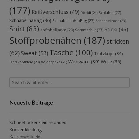
(177)
Reißverschluss
(49)
Schlafen
(27)
Röckli
(24)
SchnabelinaBag
(36)
SchnabelinaHipBag
(27)
Schnabelinose
(23)
Shirt
(83)
Sticki
(46)
softshelljacke
(29)
Sommerhut
(27)
Stoffprobenähen
(187)
stricken
Tasche
(100)
(62)
Sweat
(53)
Trotzkopf
(34)
Webware
(39)
Wolle
(35)
Volantjacke
(25)
Trotzkopfkleid
(23)
Neueste Beiträge
Schneeflockenkleid reloaded
Konzertkleidung
Katzenwollkleid