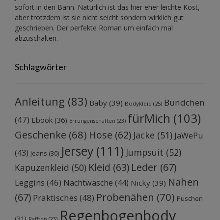
sofort in den Bann. Natürlich ist das hier eher leichte Kost,
aber trotzdem ist sie nicht seicht sondern wirklich gut
geschrieben. Der perfekte Roman um einfach mal
abzuschalten.
Schlagwörter
Anleitung
(83)
Bündchen
Baby
(39)
Bodykleid
(25)
fürMich
(103)
(47)
Ebook
(36)
Errungenschaften
(23)
Geschenke
(68)
Hose
(62)
Jacke
(51)
JaWePu
Jersey
(111)
Jumpsuit
(52)
(43)
Jeans
(30)
Kleid
(63)
Leder
(67)
Kapuzenkleid
(50)
Nähen
Leggins
(46)
Nachtwäsche
(44)
Nicky
(39)
Probenähen
(70)
(67)
Praktisches
(48)
Puschen
Regenbogenbody
(31)
Rafftop
(23)