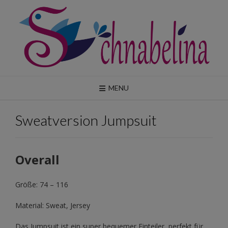
Skip
to
content
MENU
Sweatversion Jumpsuit
Overall
Größe: 74 – 116
Material: Sweat, Jersey
Das Jumpsuit ist ein super bequemer Einteiler, perfekt für