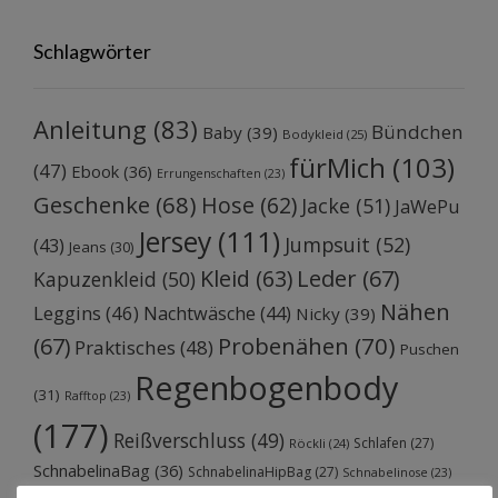
Schlagwörter
Anleitung
(83)
Bündchen
Baby
(39)
Bodykleid
(25)
fürMich
(103)
(47)
Ebook
(36)
Errungenschaften
(23)
Geschenke
(68)
Hose
(62)
Jacke
(51)
JaWePu
Jersey
(111)
Jumpsuit
(52)
(43)
Jeans
(30)
Kleid
(63)
Leder
(67)
Kapuzenkleid
(50)
Nähen
Leggins
(46)
Nachtwäsche
(44)
Nicky
(39)
Probenähen
(70)
(67)
Praktisches
(48)
Puschen
Regenbogenbody
(31)
Rafftop
(23)
(177)
Reißverschluss
(49)
Schlafen
(27)
Röckli
(24)
SchnabelinaBag
(36)
SchnabelinaHipBag
(27)
Schnabelinose
(23)