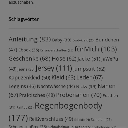
abzuschalten.
Schlagwörter
Anleitung
(83)
Bündchen
Baby
(39)
Bodykleid
(25)
fürMich
(103)
(47)
Ebook
(36)
Errungenschaften
(23)
Geschenke
(68)
Hose
(62)
Jacke
(51)
JaWePu
Jersey
(111)
Jumpsuit
(52)
(43)
Jeans
(30)
Kleid
(63)
Leder
(67)
Kapuzenkleid
(50)
Nähen
Leggins
(46)
Nachtwäsche
(44)
Nicky
(39)
Probenähen
(70)
(67)
Praktisches
(48)
Puschen
Regenbogenbody
(31)
Rafftop
(23)
(177)
Reißverschluss
(49)
Schlafen
(27)
Röckli
(24)
SchnabelinaBag
(36)
SchnabelinaHipBag
(27)
Schnabelinose
(23)