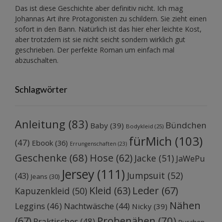
Das ist diese Geschichte aber definitiv nicht. Ich mag
Johannas Art ihre Protagonisten zu schildern. Sie zieht einen
sofort in den Bann. Natürlich ist das hier eher leichte Kost,
aber trotzdem ist sie nicht seicht sondern wirklich gut
geschrieben. Der perfekte Roman um einfach mal
abzuschalten.
Schlagwörter
Anleitung
(83)
Bündchen
Baby
(39)
Bodykleid
(25)
fürMich
(103)
(47)
Ebook
(36)
Errungenschaften
(23)
Geschenke
(68)
Hose
(62)
Jacke
(51)
JaWePu
Jersey
(111)
Jumpsuit
(52)
(43)
Jeans
(30)
Kleid
(63)
Leder
(67)
Kapuzenkleid
(50)
Nähen
Leggins
(46)
Nachtwäsche
(44)
Nicky
(39)
Probenähen
(70)
(67)
Praktisches
(48)