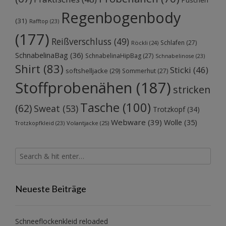
Puschen
Regenbogenbody
(31)
Rafftop
(23)
(177)
Reißverschluss
(49)
Schlafen
(27)
Röckli
(24)
SchnabelinaBag
(36)
SchnabelinaHipBag
(27)
Schnabelinose
(23)
Shirt
(83)
Sticki
(46)
softshelljacke
(29)
Sommerhut
(27)
Stoffprobenähen
(187)
stricken
Tasche
(100)
(62)
Sweat
(53)
Trotzkopf
(34)
Webware
(39)
Wolle
(35)
Volantjacke
(25)
Trotzkopfkleid
(23)
Neueste Beiträge
Schneeflockenkleid reloaded