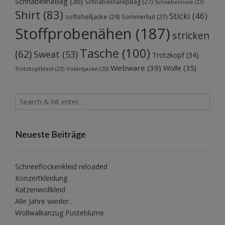
SchnabelinaBag
(36)
SchnabelinaHipBag
(27)
Schnabelinose
(23)
Shirt
(83)
Sticki
(46)
softshelljacke
(29)
Sommerhut
(27)
Stoffprobenähen
(187)
stricken
Tasche
(100)
(62)
Sweat
(53)
Trotzkopf
(34)
Webware
(39)
Wolle
(35)
Volantjacke
(25)
Trotzkopfkleid
(23)
Neueste Beiträge
Schneeflockenkleid reloaded
Konzertkleidung
Katzenwollkleid
Alle Jahre wieder…
Wollwalkanzug Pusteblume