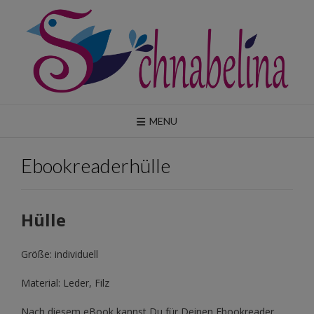
Skip
to
content
MENU
Ebookreaderhülle
Hülle
Größe: individuell
Material: Leder, Filz
Nach diesem eBook kannst Du für Deinen Ebookreader