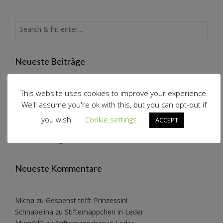
Neueste Beiträge
This website uses cookies to improve your experience.
Schneeflockenkleid reloaded
We'll assume you're ok with this, but you can opt-out if
Konzertkleidung
Katzenwollkleid
you wish.
Cookie settings
ACCEPT
Alle Jahre wieder…
Wollwalkanzug Pusteblume
Neueste Kommentare
Micha
zu
Gespenst trifft Prinzessin!
Schnabelina
zu
Stiftemäppchen in Leder