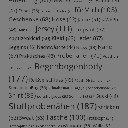
Bündchen
Baby
(39)
Bodykleid
(25)
fürMich
(103)
(47)
Ebook
(36)
Errungenschaften
(23)
Geschenke
(68)
Hose
(62)
Jacke
(51)
JaWePu
Jersey
(111)
Jumpsuit
(52)
(43)
Jeans
(30)
Kleid
(63)
Leder
(67)
Kapuzenkleid
(50)
Nähen
Leggins
(46)
Nachtwäsche
(44)
Nicky
(39)
Probenähen
(70)
(67)
Praktisches
(48)
Puschen
Regenbogenbody
(31)
Rafftop
(23)
(177)
Reißverschluss
(49)
Schlafen
(27)
Röckli
(24)
SchnabelinaBag
(36)
SchnabelinaHipBag
(27)
Schnabelinose
(23)
Shirt
(83)
Sticki
(46)
softshelljacke
(29)
Sommerhut
(27)
Stoffprobenähen
(187)
stricken
Tasche
(100)
(62)
Sweat
(53)
Trotzkopf
(34)
Webware
(39)
Wolle
(35)
Volantjacke
(25)
Trotzkopfkleid
(23)