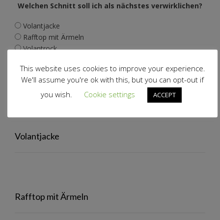
Welchen Schnitt soll ich als nächstes verwirklichen?
Volantjacke
Rafftop mit Ärmeln
Volantrock
This website uses cookies to improve your experience.
We'll assume you're ok with this, but you can opt-out if
View Results
you wish.
Cookie settings
ACCEPT
Polls Archive
Volantjacke
Rafftop mit Ärmeln