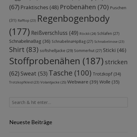
Probenähen
(70)
(67)
Praktisches
(48)
Puschen
Regenbogenbody
(31)
Rafftop
(23)
(177)
Reißverschluss
(49)
Schlafen
(27)
Röckli
(24)
SchnabelinaBag
(36)
SchnabelinaHipBag
(27)
Schnabelinose
(23)
Shirt
(83)
Sticki
(46)
softshelljacke
(29)
Sommerhut
(27)
Stoffprobenähen
(187)
stricken
Tasche
(100)
(62)
Sweat
(53)
Trotzkopf
(34)
Webware
(39)
Wolle
(35)
Volantjacke
(25)
Trotzkopfkleid
(23)
Neueste Beiträge