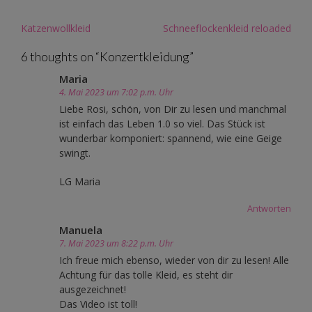
Post
Katzenwollkleid
Schneeflockenkleid reloaded
navigation
6 thoughts on “
Konzertkleidung
”
Maria
4. Mai 2023 um 7:02 p.m. Uhr
Liebe Rosi, schön, von Dir zu lesen und manchmal
ist einfach das Leben 1.0 so viel. Das Stück ist
wunderbar komponiert: spannend, wie eine Geige
swingt.
LG Maria
Antworten
Manuela
7. Mai 2023 um 8:22 p.m. Uhr
Ich freue mich ebenso, wieder von dir zu lesen! Alle
Achtung für das tolle Kleid, es steht dir
ausgezeichnet!
Das Video ist toll!