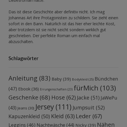
Liebesroman hatte.
Das ist diese Geschichte aber definitiv nicht. Ich mag
Johannas Art ihre Protagonisten zu schildern. Sie zieht einen
sofort in den Bann. Natürlich ist das hier eher leichte Kost,
aber trotzdem ist sie nicht seicht sondern wirklich gut
geschrieben. Der perfekte Roman um einfach mal
abzuschalten.
Schlagwörter
Anleitung
(83)
Bündchen
Baby
(39)
Bodykleid
(25)
fürMich
(103)
(47)
Ebook
(36)
Errungenschaften
(23)
Geschenke
(68)
Hose
(62)
Jacke
(51)
JaWePu
Jersey
(111)
Jumpsuit
(52)
(43)
Jeans
(30)
Kleid
(63)
Leder
(67)
Kapuzenkleid
(50)
Nähen
Leggins
(46)
Nachtwäsche
(44)
Nicky
(39)