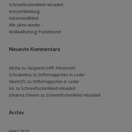
Schneeflockenkleid reloaded
Konzertkleidung
Katzenwollkleid
Alle Jahre wieder…
Wollwalkanzug Pusteblume
Neueste Kommentare
Micha
zu
Gespenst trifft Prinzessin!
Schnabelina
zu
Stiftemäppchen in Leder
MumOf2
zu
Stiftemäppchen in Leder
Iris
zu
Schneeflockenkleid reloaded
Johanna Erlwein
zu
Schneeflockenkleid reloaded
Archiv
März 2025