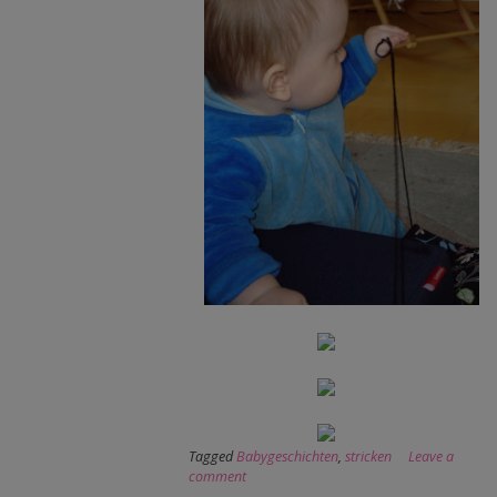
Tagged
Babygeschichten
,
stricken
Leave a
comment