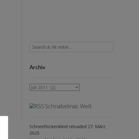
Archiv
Archiv
Schnabelinas Welt
Schneeflockenkleid reloaded
27. März
2025