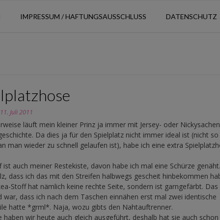
N
IMPRESSUM / HAFTUNGSAUSSCHLUSS
DATENSCHUTZ
elplatzhose
n
11. Juli 2011
weise läuft mein kleiner Prinz ja immer mit Jersey- oder Nickysache
eschichte. Da dies ja für den Spielplatz nicht immer ideal ist (nicht so
 man wieder zu schnell gelaufen ist), habe ich eine extra Spielplatz
f ist auch meiner Restekiste, davon habe ich mal eine Schürze genäht.
lz, dass ich das mit den Streifen halbwegs gescheit hinbekommen ha
kea-Stoff hat nämlich keine rechte Seite, sondern ist garngefärbt. Das
 war, dass ich nach dem Taschen einnähen erst mal zwei identische
ile hatte *grml*. Naja, wozu gibts den Nahtauftrenner.
 haben wir heute auch gleich ausgeführt, deshalb hat sie auch schon