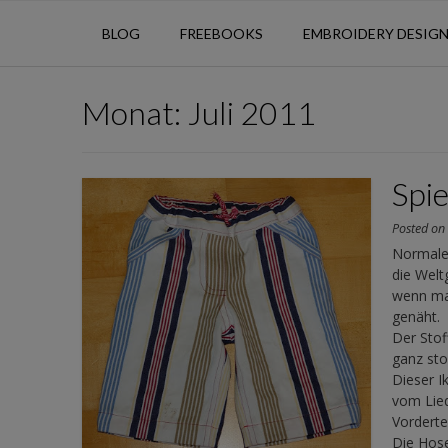
BLOG
FREEBOOKS
EMBROIDERY DESIG
Monat:
Juli 2011
Spi
Posted o
Normaler
die Weltg
wenn man
genäht.
Der Stof
ganz sto
Dieser I
vom Lied
Vorderte
Die Hose