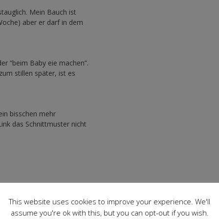
tauglich. Mein Bauch ist
 Woche) aber er darf in dem
er “beim Baby eie machen”.
um stillen später, ist es
 ein bisschen mehr
nk das Schnittmuster nicht
This website uses cookies to improve your experience. We'll
assume you're ok with this, but you can opt-out if you wish.