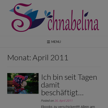
Skip
to
content
MENU
Monat:
April 2011
Ich bin seit Tagen
damit
beschäftigt…
Posted on
26. April 2011
Ebooks zu verschicken!!!!! Allein am