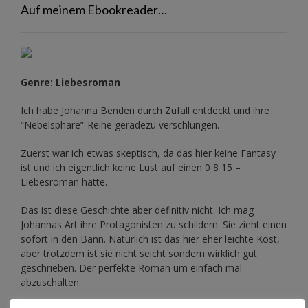
Auf meinem Ebookreader…
Genre: Liebesroman
Ich habe Johanna Benden durch Zufall entdeckt und ihre
“Nebelsphäre”-Reihe
geradezu verschlungen.
Zuerst war ich etwas skeptisch, da das hier keine Fantasy
ist und ich eigentlich keine Lust auf einen 0 8 15 –
Liebesroman hatte.
Das ist diese Geschichte aber definitiv nicht. Ich mag
Johannas Art ihre Protagonisten zu schildern. Sie zieht einen
sofort in den Bann. Natürlich ist das hier eher leichte Kost,
aber trotzdem ist sie nicht seicht sondern wirklich gut
geschrieben. Der perfekte Roman um einfach mal
abzuschalten.