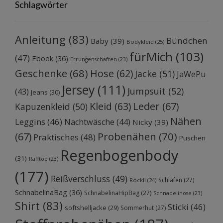
Schlagwörter
Anleitung
(83)
Bündchen
Baby
(39)
Bodykleid
(25)
fürMich
(103)
(47)
Ebook
(36)
Errungenschaften
(23)
Geschenke
(68)
Hose
(62)
Jacke
(51)
JaWePu
Jersey
(111)
Jumpsuit
(52)
(43)
Jeans
(30)
Kleid
(63)
Leder
(67)
Kapuzenkleid
(50)
Nähen
Leggins
(46)
Nachtwäsche
(44)
Nicky
(39)
Probenähen
(70)
(67)
Praktisches
(48)
Puschen
Regenbogenbody
(31)
Rafftop
(23)
(177)
Reißverschluss
(49)
Schlafen
(27)
Röckli
(24)
SchnabelinaBag
(36)
SchnabelinaHipBag
(27)
Schnabelinose
(23)
Shirt
(83)
Sticki
(46)
softshelljacke
(29)
Sommerhut
(27)