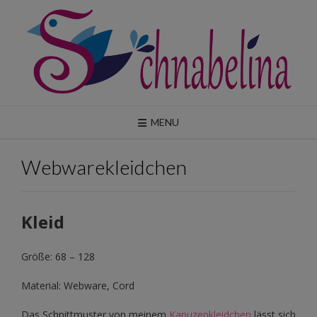
Skip
to
content
MENU
Webwarekleidchen
Kleid
Größe: 68 – 128
Material: Webware, Cord
Das Schnittmuster von meinem
Kapuzenkleidchen
lässt sich