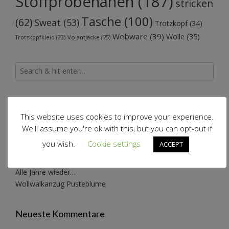
Stoffprobenähen
(187)
stricken
Tasche
(100)
(62)
Sweat
(53)
Trotzkopf
(34)
Webware
(39)
Wolle
(35)
Volantjacke
(25)
Trotzkopfkleid
(23)
Neueste Beiträge
This website uses cookies to improve your experience.
We'll assume you're ok with this, but you can opt-out if
Schneeflockenkleid reloaded
you wish.
Cookie settings
ACCEPT
Konzertkleidung
Katzenwollkleid
Alle Jahre wieder…
Wollwalkanzug Pusteblume
Neueste Kommentare