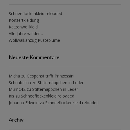
Schneeflockenkleid reloaded
Konzertkleidung
Katzenwollkleid
Alle Jahre wieder…
Wollwalkanzug Pusteblume
Neueste Kommentare
Micha
zu
Gespenst trifft Prinzessin!
Schnabelina
zu
Stiftemäppchen in Leder
MumOf2
zu
Stiftemäppchen in Leder
Iris
zu
Schneeflockenkleid reloaded
Johanna Erlwein
zu
Schneeflockenkleid reloaded
Archiv