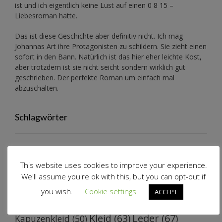
ist und ich eigentlich keine Lust auf einen 0 8 15 –
Liebesroman hatte.
Das ist diese Geschichte aber definitiv nicht. Ich mag
Johannas Art ihre Protagonisten zu schildern. Sie zieht einen
sofort in den Bann. Natürlich ist das hier eher leichte Kost,
aber trotzdem ist sie nicht seicht sondern wirklich gut
geschrieben. Der perfekte Roman um einfach mal
abzuschalten.
Schlagwörter
Anleitung
(83)
Bündchen
Baby
(39)
Bodykleid
(25)
This website uses cookies to improve your experience.
fürMich
(103)
(47)
Ebook
(36)
Errungenschaften
(23)
We'll assume you're ok with this, but you can opt-out if
Geschenke
(68)
Hose
(62)
Jacke
(51)
JaWePu
you wish.
Cookie settings
ACCEPT
Jersey
(111)
Jumpsuit
(52)
(43)
Jeans
(30)
Kleid
(63)
Leder
(67)
Kapuzenkleid
(50)