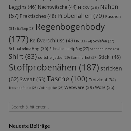
Nähen
Leggins
(46)
Nachtwäsche
(44)
Nicky
(39)
Probenähen
(70)
(67)
Praktisches
(48)
Puschen
Regenbogenbody
(31)
Rafftop
(23)
(177)
Reißverschluss
(49)
Schlafen
(27)
Röckli
(24)
SchnabelinaBag
(36)
SchnabelinaHipBag
(27)
Schnabelinose
(23)
Shirt
(83)
Sticki
(46)
softshelljacke
(29)
Sommerhut
(27)
Stoffprobenähen
(187)
stricken
Tasche
(100)
(62)
Sweat
(53)
Trotzkopf
(34)
Webware
(39)
Wolle
(35)
Volantjacke
(25)
Trotzkopfkleid
(23)
Neueste Beiträge