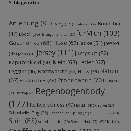
Schlagwörter
Anleitung
(83)
Bündchen
Baby
(39)
Bodykleid
(25)
fürMich
(103)
(47)
Ebook
(36)
Errungenschaften
(23)
Geschenke
(68)
Hose
(62)
Jacke
(51)
JaWePu
Jersey
(111)
Jumpsuit
(52)
(43)
Jeans
(30)
Kleid
(63)
Leder
(67)
Kapuzenkleid
(50)
Nähen
Leggins
(46)
Nachtwäsche
(44)
Nicky
(39)
Probenähen
(70)
(67)
Praktisches
(48)
Puschen
Regenbogenbody
(31)
Rafftop
(23)
(177)
Reißverschluss
(49)
Schlafen
(27)
Röckli
(24)
SchnabelinaBag
(36)
SchnabelinaHipBag
(27)
Schnabelinose
(23)
Shirt
(83)
Sticki
(46)
softshelljacke
(29)
Sommerhut
(27)