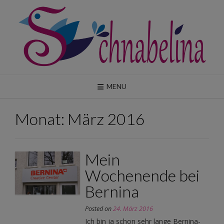
Skip
to
content
MENU
Monat:
März 2016
Mein
Wochenende bei
Bernina
Posted on
24. März 2016
Ich bin ja schon sehr lange Bernina-