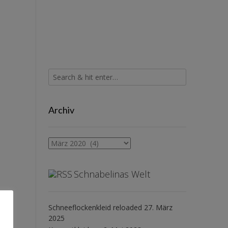
Archiv
Archiv
Schnabelinas Welt
Schneeflockenkleid reloaded
27. März
2025