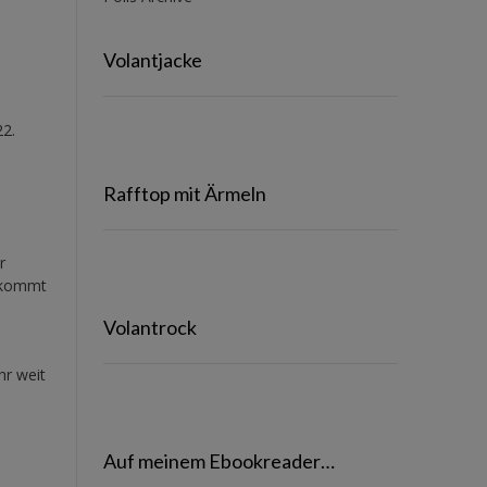
Volantjacke
22.
Rafftop mit Ärmeln
r
n kommt
Volantrock
hr weit
Auf meinem Ebookreader…