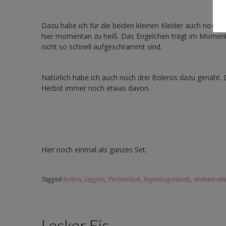
Dazu habe ich für die beiden kleinen Kleider auch noch j
hier momentan zu heiß. Das Engelchen trägt im Moment h
nicht so schnell aufgeschrammt sind.
Natürlich habe ich auch noch drei Boleros dazu genäht. 
Herbst immer noch etwas davon.
Hier noch einmal als ganzes Set.
Tagged
Bolero
,
Leggins
,
Partnerlook
,
Regenbogenbody
,
Webwarekle
Lecker Eis