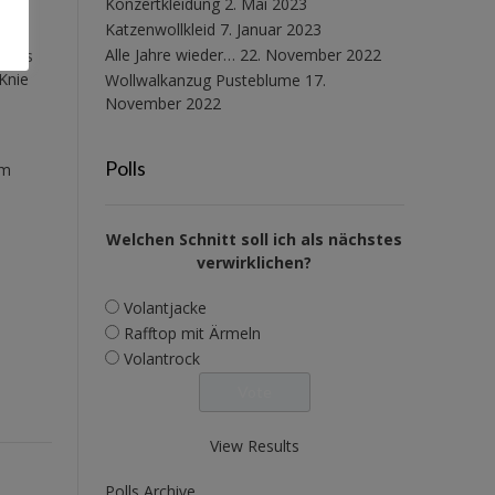
Konzertkleidung
2. Mai 2023
Katzenwollkleid
7. Januar 2023
Alle Jahre wieder…
22. November 2022
st es
Knie
Wollwalkanzug Pusteblume
17.
November 2022
Polls
im
Welchen Schnitt soll ich als nächstes
verwirklichen?
Volantjacke
Rafftop mit Ärmeln
Volantrock
View Results
Polls Archive