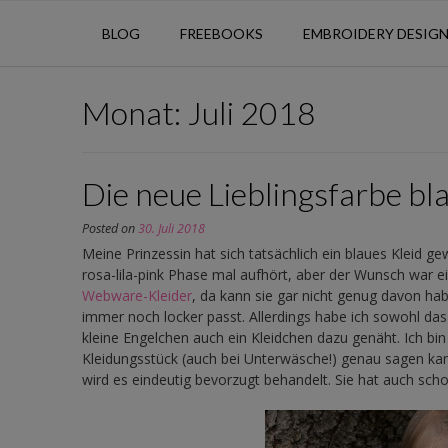
BLOG
FREEBOOKS
EMBROIDERY DESIG
Monat:
Juli 2018
Die neue Lieblingsfarbe bl
Posted on
30. Juli 2018
Meine Prinzessin hat sich tatsächlich ein blaues Kleid g
rosa-lila-pink Phase mal aufhört, aber der Wunsch war e
Webware-Kleider
, da kann sie gar nicht genug davon hab
immer noch locker passt. Allerdings habe ich sowohl das O
kleine Engelchen auch ein Kleidchen dazu genäht. Ich bi
Kleidungsstück (auch bei Unterwäsche!) genau sagen kan
wird es eindeutig bevorzugt behandelt. Sie hat auch scho