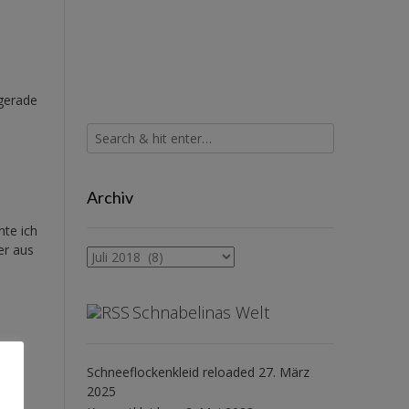
 gerade
Archiv
nte ich
er aus
Archiv
Schnabelinas Welt
Schneeflockenkleid reloaded
27. März
ann
2025