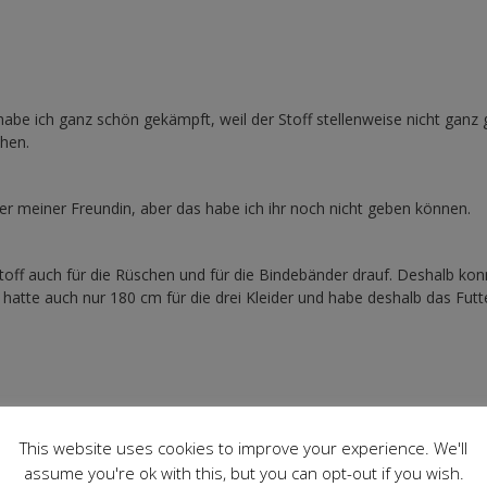
abe ich ganz schön gekämpft, weil der Stoff stellenweise nicht ganz
chen.
ter meiner Freundin, aber das habe ich ihr noch nicht geben können.
off auch für die Rüschen und für die Bindebänder drauf. Deshalb kon
 hatte auch nur 180 cm für die drei Kleider und habe deshalb das Futt
This website uses cookies to improve your experience. We'll
ch mir noch zwei Meter von dem Stoff bestellt. Daraus nähe ich mir d
assume you're ok with this, but you can opt-out if you wish.