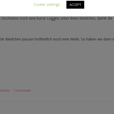
Cookie settings
ACCEPT
eweils einen
Kurzarmbody
und eine kurze Leggins genäht. Aber dafür i
öchstens noch eine kurze Leggins unter ihren Kleidchen, damit die 
Die Kleidchen passen hoffentlich noch eine Weile. So haben wir dann 
idchen
7 Comments