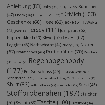
Anleitung
(83)
Bündchen
Baby
(39)
Bodykleid
(25)
fürMich
(103)
(47)
Ebook
(36)
Errungenschaften
(23)
Geschenke
(68)
Hose
(62)
Jacke
(51)
JaWePu
Jersey
(111)
Jumpsuit
(52)
(43)
Jeans
(30)
Kleid
(63)
Leder
(67)
Kapuzenkleid
(50)
Nähen
Leggins
(46)
Nachtwäsche
(44)
Nicky
(39)
Probenähen
(70)
(67)
Praktisches
(48)
Puschen
Regenbogenbody
(31)
Rafftop
(23)
(177)
Reißverschluss
(49)
Schlafen
(27)
Röckli
(24)
SchnabelinaBag
(36)
SchnabelinaHipBag
(27)
Schnabelinose
(23)
Shirt
(83)
Sticki
(46)
softshelljacke
(29)
Sommerhut
(27)
Stoffprobenähen
(187)
stricken
Tasche
(100)
(62)
Sweat
(53)
Trotzkopf
(34)