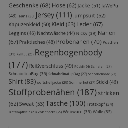
Geschenke
(68)
Hose
(62)
Jacke
(51)
JaWePu
Jersey
(111)
Jumpsuit
(52)
(43)
Jeans
(30)
Kleid
(63)
Leder
(67)
Kapuzenkleid
(50)
Nähen
Leggins
(46)
Nachtwäsche
(44)
Nicky
(39)
Probenähen
(70)
(67)
Praktisches
(48)
Puschen
Regenbogenbody
(31)
Rafftop
(23)
(177)
Reißverschluss
(49)
Schlafen
(27)
Röckli
(24)
SchnabelinaBag
(36)
SchnabelinaHipBag
(27)
Schnabelinose
(23)
Shirt
(83)
Sticki
(46)
softshelljacke
(29)
Sommerhut
(27)
Stoffprobenähen
(187)
stricken
Tasche
(100)
(62)
Sweat
(53)
Trotzkopf
(34)
Webware
(39)
Wolle
(35)
Volantjacke
(25)
Trotzkopfkleid
(23)