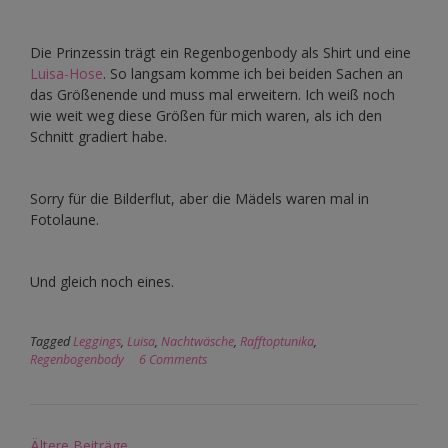
Die Prinzessin trägt ein Regenbogenbody als Shirt und eine
Luisa-Hose
. So langsam komme ich bei beiden Sachen an
das Größenende und muss mal erweitern. Ich weiß noch
wie weit weg diese Größen für mich waren, als ich den
Schnitt gradiert habe.
Sorry für die Bilderflut, aber die Mädels waren mal in
Fotolaune.
Und gleich noch eines.
Tagged
Leggings
,
Luisa
,
Nachtwäsche
,
Rafftoptunika
,
Regenbogenbody
6 Comments
Beitragsnavigation
Ältere Beiträge