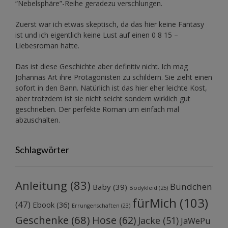
“Nebelsphäre”-Reihe
geradezu verschlungen.
Zuerst war ich etwas skeptisch, da das hier keine Fantasy
ist und ich eigentlich keine Lust auf einen 0 8 15 –
Liebesroman hatte.
Das ist diese Geschichte aber definitiv nicht. Ich mag
Johannas Art ihre Protagonisten zu schildern. Sie zieht einen
sofort in den Bann. Natürlich ist das hier eher leichte Kost,
aber trotzdem ist sie nicht seicht sondern wirklich gut
geschrieben. Der perfekte Roman um einfach mal
abzuschalten.
Schlagwörter
Anleitung
(83)
Bündchen
Baby
(39)
Bodykleid
(25)
fürMich
(103)
(47)
Ebook
(36)
Errungenschaften
(23)
Geschenke
(68)
Hose
(62)
Jacke
(51)
JaWePu