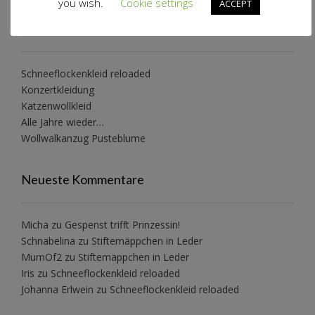
you wish.
Cookie settings
ACCEPT
Neueste Beiträge
Schneeflockenkleid reloaded
Konzertkleidung
Katzenwollkleid
Alle Jahre wieder…
Wollwalkanzug Pusteblume
Neueste Kommentare
Micha
zu
Gespenst trifft Prinzessin!
Schnabelina
zu
Stiftemäppchen in Leder
MumOf2
zu
Stiftemäppchen in Leder
Iris
zu
Schneeflockenkleid reloaded
Johanna Erlwein
zu
Schneeflockenkleid reloaded