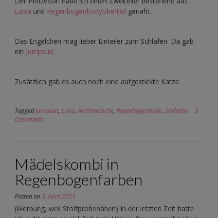
Der Prinzessin habe ich einen Zweiteiler bestehend aus
Luisa
und
Regenbogenbodyoberteil
genäht.
Das Engelchen mag lieber Einteiler zum Schlafen. Da gab
ein
Jumpsuit
.
Zusätzlich gab es auch noch eine aufgestickte Katze.
Tagged
Jumpsuit
,
Luisa
,
Nachtwäsche
,
Regenbogenbody
,
Schlafen
3
Comments
Mädelskombi in
Regenbogenfarben
Posted on
2. April 2021
(Werbung, weil Stoffprobenähen) In der letzten Zeit hatte