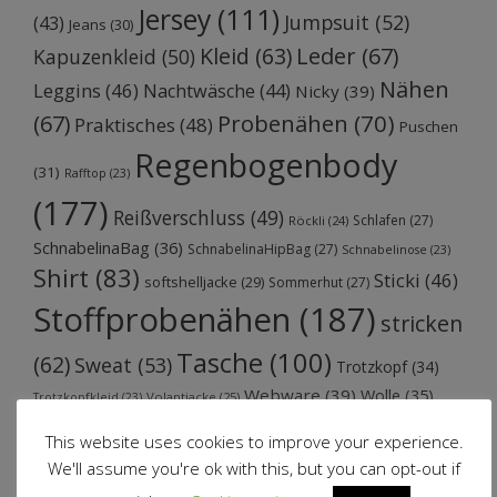
Jersey
(111)
Jumpsuit
(52)
(43)
Jeans
(30)
Kleid
(63)
Leder
(67)
Kapuzenkleid
(50)
Nähen
Leggins
(46)
Nachtwäsche
(44)
Nicky
(39)
Probenähen
(70)
(67)
Praktisches
(48)
Puschen
Regenbogenbody
(31)
Rafftop
(23)
(177)
Reißverschluss
(49)
Schlafen
(27)
Röckli
(24)
SchnabelinaBag
(36)
SchnabelinaHipBag
(27)
Schnabelinose
(23)
Shirt
(83)
Sticki
(46)
softshelljacke
(29)
Sommerhut
(27)
Stoffprobenähen
(187)
stricken
Tasche
(100)
(62)
Sweat
(53)
Trotzkopf
(34)
Webware
(39)
Wolle
(35)
Volantjacke
(25)
Trotzkopfkleid
(23)
This website uses cookies to improve your experience.
We'll assume you're ok with this, but you can opt-out if