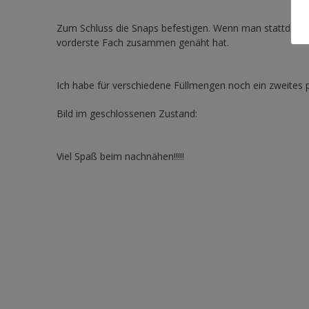
Zum Schluss die Snaps befestigen. Wenn man stattdess
vorderste Fach zusammen genäht hat.
Ich habe für verschiedene Füllmengen noch ein zweites p
Bild im geschlossenen Zustand:
Viel Spaß beim nachnähen!!!!!