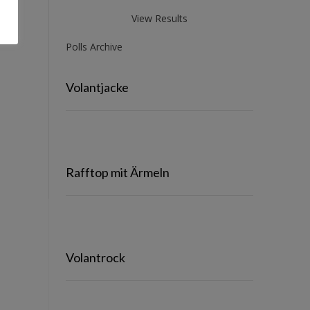
View Results
s
Polls Archive
Volantjacke
Rafftop mit Ärmeln
Volantrock