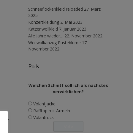
Schneeflockenkleid reloaded
27. März
2025
Konzertkleidung
2. Mai 2023
Katzenwollkleid
7. Januar 2023
Alle Jahre wieder…
22. November 2022
Wollwalkanzug Pusteblume
17.
November 2022
n
Polls
Welchen Schnitt soll ich als nächstes
verwirklichen?
Volantjacke
Rafftop mit Ärmeln
Volantrock
nd (1-