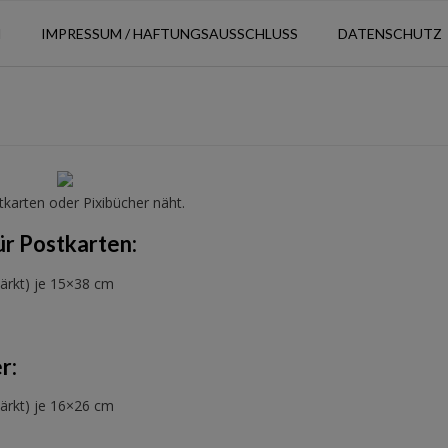
N
IMPRESSUM / HAFTUNGSAUSSCHLUSS
DATENSCHUTZ
tkarten oder Pixibücher näht.
ür Postkarten:
stärkt) je 15×38 cm
r:
stärkt) je 16×26 cm