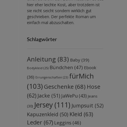
hier eher leichte Kost, aber trotzdem ist
sie nicht seicht sondern wirklich gut
geschrieben. Der perfekte Roman um
einfach mal abzuschalten.
Schlagwörter
Anleitung
(83)
Baby
(39)
Bündchen
(47)
Ebook
Bodykleid
(25)
fürMich
(36)
Errungenschaften
(23)
(103)
Geschenke
(68)
Hose
(62)
Jacke
(51)
JaWePu
(43)
Jeans
Jersey
(111)
Jumpsuit
(52)
(30)
Kleid
(63)
Kapuzenkleid
(50)
Leder
(67)
Leggins
(46)