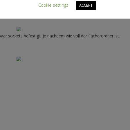
Cookie settings
ACCEPT
en Klettverschluss verwendet, muss man ihn aufnähen, bevor man da
aar sockets befestigt, je nachdem wie voll der Fächerordner ist.