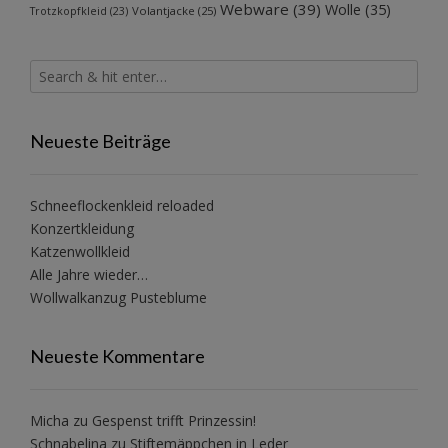
Webware
(39)
Wolle
(35)
Volantjacke
(25)
Trotzkopfkleid
(23)
Neueste Beiträge
Schneeflockenkleid reloaded
Konzertkleidung
Katzenwollkleid
Alle Jahre wieder…
Wollwalkanzug Pusteblume
Neueste Kommentare
Micha
zu
Gespenst trifft Prinzessin!
Schnabelina
zu
Stiftemäppchen in Leder