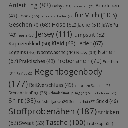
Anleitung
(83)
Bündchen
Baby
(39)
Bodykleid
(25)
fürMich
(103)
(47)
Ebook
(36)
Errungenschaften
(23)
Geschenke
(68)
Hose
(62)
Jacke
(51)
JaWePu
Jersey
(111)
Jumpsuit
(52)
(43)
Jeans
(30)
Kleid
(63)
Leder
(67)
Kapuzenkleid
(50)
Nähen
Leggins
(46)
Nachtwäsche
(44)
Nicky
(39)
Probenähen
(70)
(67)
Praktisches
(48)
Puschen
Regenbogenbody
(31)
Rafftop
(23)
(177)
Reißverschluss
(49)
Schlafen
(27)
Röckli
(24)
SchnabelinaBag
(36)
SchnabelinaHipBag
(27)
Schnabelinose
(23)
Shirt
(83)
Sticki
(46)
softshelljacke
(29)
Sommerhut
(27)
Stoffprobenähen
(187)
stricken
Tasche
(100)
(62)
Sweat
(53)
Trotzkopf
(34)