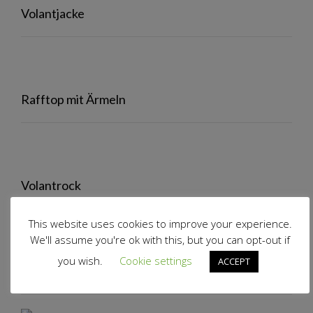
Volantjacke
Rafftop mit Ärmeln
Volantrock
This website uses cookies to improve your experience.
We'll assume you're ok with this, but you can opt-out if
you wish.
Cookie settings
ACCEPT
Auf meinem Ebookreader…