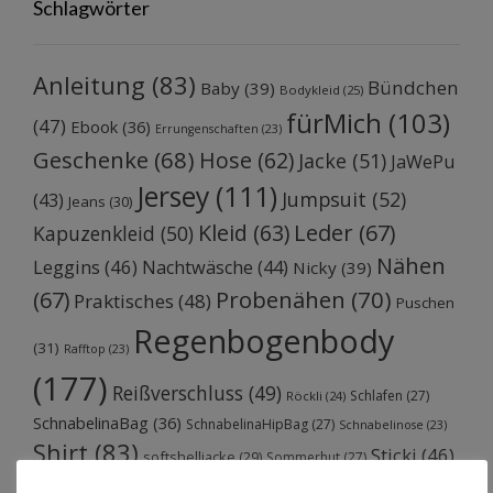
Schlagwörter
Anleitung
(83)
Bündchen
Baby
(39)
Bodykleid
(25)
fürMich
(103)
(47)
Ebook
(36)
Errungenschaften
(23)
Geschenke
(68)
Hose
(62)
Jacke
(51)
JaWePu
Jersey
(111)
Jumpsuit
(52)
(43)
Jeans
(30)
Kleid
(63)
Leder
(67)
Kapuzenkleid
(50)
Nähen
Leggins
(46)
Nachtwäsche
(44)
Nicky
(39)
Probenähen
(70)
(67)
Praktisches
(48)
Puschen
Regenbogenbody
(31)
Rafftop
(23)
(177)
Reißverschluss
(49)
Schlafen
(27)
Röckli
(24)
SchnabelinaBag
(36)
SchnabelinaHipBag
(27)
Schnabelinose
(23)
Shirt
(83)
Sticki
(46)
softshelljacke
(29)
Sommerhut
(27)