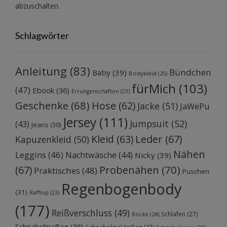
abzuschalten.
Schlagwörter
Anleitung
(83)
Bündchen
Baby
(39)
Bodykleid
(25)
fürMich
(103)
(47)
Ebook
(36)
Errungenschaften
(23)
Geschenke
(68)
Hose
(62)
Jacke
(51)
JaWePu
Jersey
(111)
Jumpsuit
(52)
(43)
Jeans
(30)
Kleid
(63)
Leder
(67)
Kapuzenkleid
(50)
Nähen
Leggins
(46)
Nachtwäsche
(44)
Nicky
(39)
Probenähen
(70)
(67)
Praktisches
(48)
Puschen
Regenbogenbody
(31)
Rafftop
(23)
(177)
Reißverschluss
(49)
Schlafen
(27)
Röckli
(24)
SchnabelinaBag
(36)