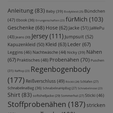
Anleitung
(83)
Bündchen
Baby
(39)
Bodykleid
(25)
fürMich
(103)
(47)
Ebook
(36)
Errungenschaften
(23)
Geschenke
(68)
Hose
(62)
Jacke
(51)
JaWePu
Jersey
(111)
Jumpsuit
(52)
(43)
Jeans
(30)
Kleid
(63)
Leder
(67)
Kapuzenkleid
(50)
Nähen
Leggins
(46)
Nachtwäsche
(44)
Nicky
(39)
Probenähen
(70)
(67)
Praktisches
(48)
Puschen
Regenbogenbody
(31)
Rafftop
(23)
(177)
Reißverschluss
(49)
Schlafen
(27)
Röckli
(24)
SchnabelinaBag
(36)
SchnabelinaHipBag
(27)
Schnabelinose
(23)
Shirt
(83)
Sticki
(46)
softshelljacke
(29)
Sommerhut
(27)
Stoffprobenähen
(187)
stricken