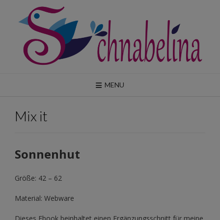
Skip
to
content
MENU
Mix it
Sonnenhut
Größe: 42 – 62
Material: Webware
Dieses Ebook beinhaltet einen Ergänzungsschnitt für meine