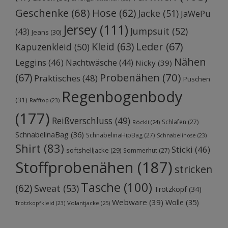
Geschenke
(68)
Hose
(62)
Jacke
(51)
JaWePu
Jersey
(111)
Jumpsuit
(52)
(43)
Jeans
(30)
Kleid
(63)
Leder
(67)
Kapuzenkleid
(50)
Nähen
Leggins
(46)
Nachtwäsche
(44)
Nicky
(39)
Probenähen
(70)
(67)
Praktisches
(48)
Puschen
Regenbogenbody
(31)
Rafftop
(23)
(177)
Reißverschluss
(49)
Schlafen
(27)
Röckli
(24)
SchnabelinaBag
(36)
SchnabelinaHipBag
(27)
Schnabelinose
(23)
Shirt
(83)
Sticki
(46)
softshelljacke
(29)
Sommerhut
(27)
Stoffprobenähen
(187)
stricken
Tasche
(100)
(62)
Sweat
(53)
Trotzkopf
(34)
Webware
(39)
Wolle
(35)
Volantjacke
(25)
Trotzkopfkleid
(23)