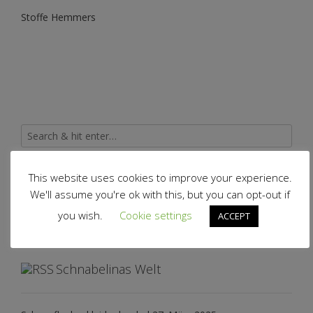
Stoffe Hemmers
This website uses cookies to improve your experience.
Archiv
We'll assume you're ok with this, but you can opt-out if
you wish.
Cookie settings
ACCEPT
Archiv
Schnabelinas Welt