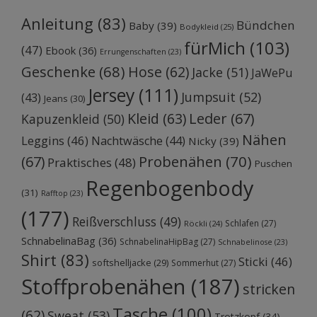
Anleitung
(83)
Bündchen
Baby
(39)
Bodykleid
(25)
fürMich
(103)
(47)
Ebook
(36)
Errungenschaften
(23)
Geschenke
(68)
Hose
(62)
Jacke
(51)
JaWePu
Jersey
(111)
Jumpsuit
(52)
(43)
Jeans
(30)
Kleid
(63)
Leder
(67)
Kapuzenkleid
(50)
Nähen
Leggins
(46)
Nachtwäsche
(44)
Nicky
(39)
Probenähen
(70)
(67)
Praktisches
(48)
Puschen
Regenbogenbody
(31)
Rafftop
(23)
(177)
Reißverschluss
(49)
Schlafen
(27)
Röckli
(24)
SchnabelinaBag
(36)
SchnabelinaHipBag
(27)
Schnabelinose
(23)
Shirt
(83)
Sticki
(46)
softshelljacke
(29)
Sommerhut
(27)
Stoffprobenähen
(187)
stricken
Tasche
(100)
(62)
Sweat
(53)
Trotzkopf
(34)