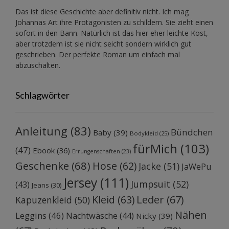
Das ist diese Geschichte aber definitiv nicht. Ich mag
Johannas Art ihre Protagonisten zu schildern. Sie zieht einen
sofort in den Bann. Natürlich ist das hier eher leichte Kost,
aber trotzdem ist sie nicht seicht sondern wirklich gut
geschrieben. Der perfekte Roman um einfach mal
abzuschalten.
Schlagwörter
Anleitung
(83)
Bündchen
Baby
(39)
Bodykleid
(25)
fürMich
(103)
(47)
Ebook
(36)
Errungenschaften
(23)
Geschenke
(68)
Hose
(62)
Jacke
(51)
JaWePu
Jersey
(111)
Jumpsuit
(52)
(43)
Jeans
(30)
Kleid
(63)
Leder
(67)
Kapuzenkleid
(50)
Nähen
Leggins
(46)
Nachtwäsche
(44)
Nicky
(39)