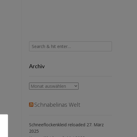
Archiv
Archiv
Schnabelinas Welt
Schneeflockenkleid reloaded
27. März
2025