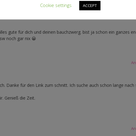
Cookie settings
ACCEPT
An
alles gute für dich und deinen bauchzwerg. bist ja schon ein ganzes e
 ssw noch gar nix 😀
An
uch. Danke für den Link zum schnitt. Ich suche auch schon lange nach
. Genieß die Zeit.
An