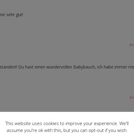
mir sehr gut!
An
entstanden!! Du hast einen wundervollen Babybauch, ich habe immer m
An
dem süßen Babybäuchlein 🙂
This website uses cookies to improve your experience. We'll
assume you're ok with this, but you can opt-out if you wish.