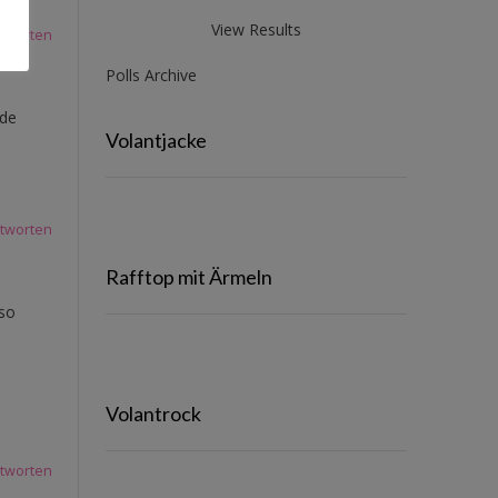
View Results
tworten
Polls Archive
nde
Volantjacke
tworten
Rafftop mit Ärmeln
 so
Volantrock
tworten