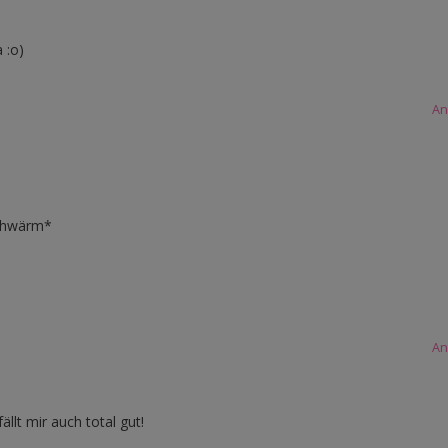
 :o)
An
schwärm*
An
ällt mir auch total gut!