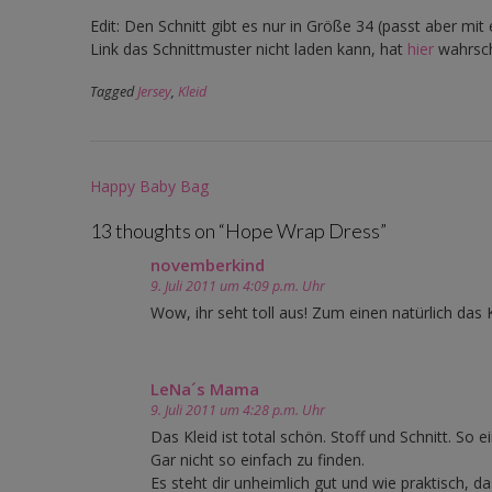
Edit: Den Schnitt gibt es nur in Größe 34 (passt aber 
Link das Schnittmuster nicht laden kann, hat
hier
wahrsch
Tagged
Jersey
,
Kleid
Post
Happy Baby Bag
navigation
13 thoughts on “
Hope Wrap Dress
”
novemberkind
9. Juli 2011 um 4:09 p.m. Uhr
Wow, ihr seht toll aus! Zum einen natürlich das 
LeNa´s Mama
9. Juli 2011 um 4:28 p.m. Uhr
Das Kleid ist total schön. Stoff und Schnitt. So 
Gar nicht so einfach zu finden.
Es steht dir unheimlich gut und wie praktisch, 