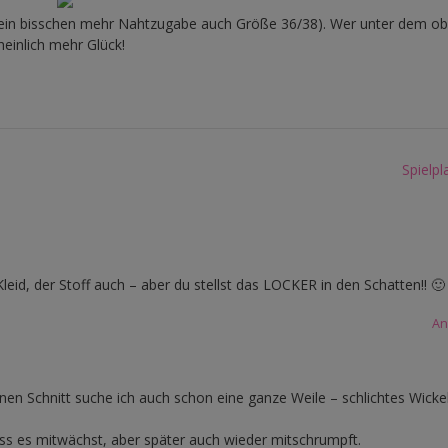
mit ein bisschen mehr Nahtzugabe auch Größe 36/38). Wer unter dem o
einlich mehr Glück!
Spielp
Kleid, der Stoff auch – aber du stellst das LOCKER in den Schatten!! 🙂
An
einen Schnitt suche ich auch schon eine ganze Weile – schlichtes Wickel
dass es mitwächst, aber später auch wieder mitschrumpft.