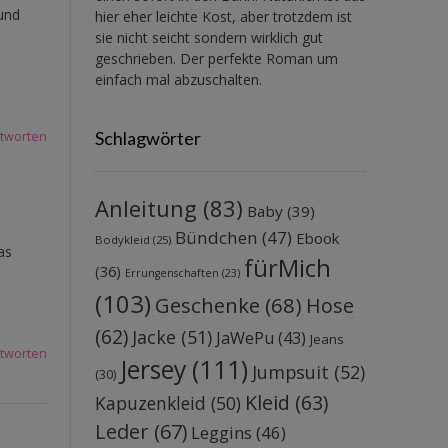
und
hier eher leichte Kost, aber trotzdem ist
sie nicht seicht sondern wirklich gut
geschrieben. Der perfekte Roman um
einfach mal abzuschalten.
Schlagwörter
tworten
Anleitung
(83)
Baby
(39)
Bündchen
(47)
Ebook
Bodykleid
(25)
as
fürMich
(36)
Errungenschaften
(23)
(103)
Geschenke
(68)
Hose
(62)
Jacke
(51)
JaWePu
(43)
Jeans
tworten
Jersey
(111)
Jumpsuit
(52)
(30)
Kleid
(63)
Kapuzenkleid
(50)
Leder
(67)
Leggins
(46)