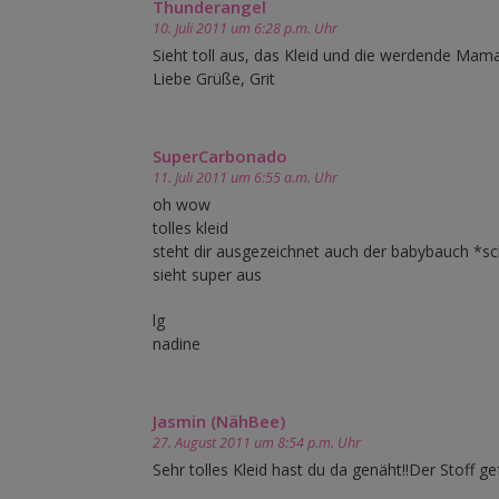
Thunderangel
10. Juli 2011 um 6:28 p.m. Uhr
Sieht toll aus, das Kleid und die werdende Mama
Liebe Grüße, Grit
SuperCarbonado
11. Juli 2011 um 6:55 a.m. Uhr
oh wow
tolles kleid
steht dir ausgezeichnet auch der babybauch *
sieht super aus
lg
nadine
Jasmin (NähBee)
27. August 2011 um 8:54 p.m. Uhr
Sehr tolles Kleid hast du da genäht!!Der Stoff gef