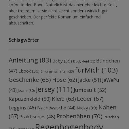
sofort in den Bann. Natürlich ist das hier eher leichte Kost,
aber trotzdem ist sie nicht seicht sondern wirklich gut
geschrieben. Der perfekte Roman um einfach mal
abzuschalten.
Schlagwörter
Anleitung
(83)
Bündchen
Baby
(39)
Bodykleid
(25)
fürMich
(103)
(47)
Ebook
(36)
Errungenschaften
(23)
Geschenke
(68)
Hose
(62)
Jacke
(51)
JaWePu
Jersey
(111)
Jumpsuit
(52)
(43)
Jeans
(30)
Kleid
(63)
Leder
(67)
Kapuzenkleid
(50)
Nähen
Leggins
(46)
Nachtwäsche
(44)
Nicky
(39)
Probenähen
(70)
(67)
Praktisches
(48)
Puschen
Regenbogenbody
(31)