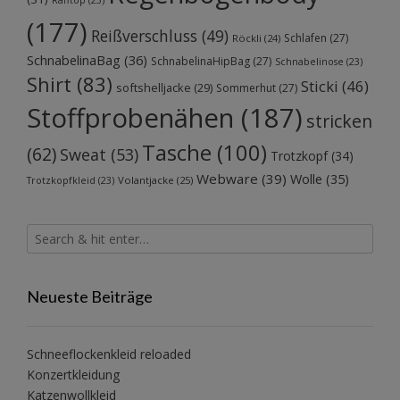
Rafftop
(23)
(177)
Reißverschluss
(49)
Schlafen
(27)
Röckli
(24)
SchnabelinaBag
(36)
SchnabelinaHipBag
(27)
Schnabelinose
(23)
Shirt
(83)
Sticki
(46)
softshelljacke
(29)
Sommerhut
(27)
Stoffprobenähen
(187)
stricken
Tasche
(100)
(62)
Sweat
(53)
Trotzkopf
(34)
Webware
(39)
Wolle
(35)
Volantjacke
(25)
Trotzkopfkleid
(23)
Neueste Beiträge
Schneeflockenkleid reloaded
Konzertkleidung
Katzenwollkleid