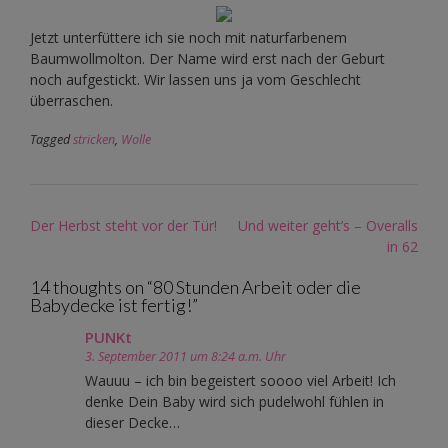
Jetzt unterfüttere ich sie noch mit naturfarbenem
Baumwollmolton. Der Name wird erst nach der Geburt
noch aufgestickt. Wir lassen uns ja vom Geschlecht
überraschen.
Tagged
stricken
,
Wolle
Post
Der Herbst steht vor der Tür!
Und weiter geht’s – Overalls
navigation
in 62
14 thoughts on “
80 Stunden Arbeit oder die
Babydecke ist fertig!
”
PUNKt
3. September 2011 um 8:24 a.m. Uhr
Wauuu – ich bin begeistert soooo viel Arbeit! Ich
denke Dein Baby wird sich pudelwohl fühlen in
dieser Decke…