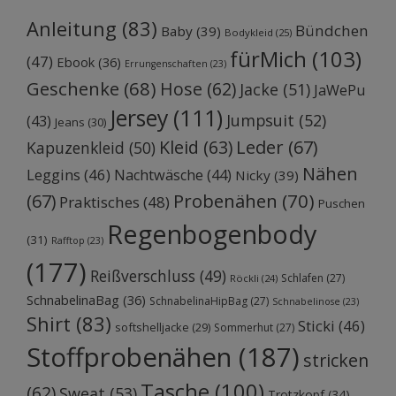
Anleitung
(83)
Bündchen
Baby
(39)
Bodykleid
(25)
fürMich
(103)
(47)
Ebook
(36)
Errungenschaften
(23)
Geschenke
(68)
Hose
(62)
Jacke
(51)
JaWePu
Jersey
(111)
Jumpsuit
(52)
(43)
Jeans
(30)
Kleid
(63)
Leder
(67)
Kapuzenkleid
(50)
Nähen
Leggins
(46)
Nachtwäsche
(44)
Nicky
(39)
Probenähen
(70)
(67)
Praktisches
(48)
Puschen
Regenbogenbody
(31)
Rafftop
(23)
(177)
Reißverschluss
(49)
Schlafen
(27)
Röckli
(24)
SchnabelinaBag
(36)
SchnabelinaHipBag
(27)
Schnabelinose
(23)
Shirt
(83)
Sticki
(46)
softshelljacke
(29)
Sommerhut
(27)
Stoffprobenähen
(187)
stricken
Tasche
(100)
(62)
Sweat
(53)
Trotzkopf
(34)