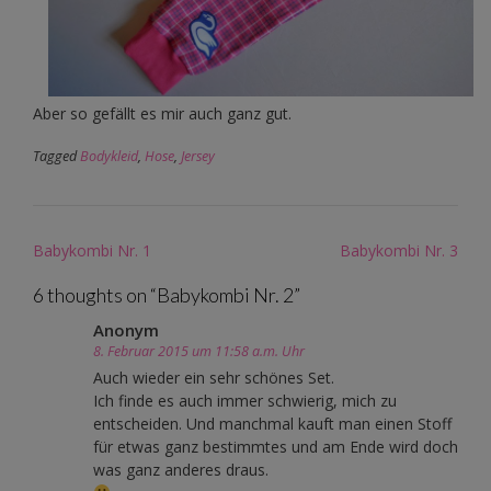
Aber so gefällt es mir auch ganz gut.
Tagged
Bodykleid
,
Hose
,
Jersey
Post
Babykombi Nr. 1
Babykombi Nr. 3
navigation
6 thoughts on “
Babykombi Nr. 2
”
Anonym
8. Februar 2015 um 11:58 a.m. Uhr
Auch wieder ein sehr schönes Set.
Ich finde es auch immer schwierig, mich zu
entscheiden. Und manchmal kauft man einen Stoff
für etwas ganz bestimmtes und am Ende wird doch
was ganz anderes draus.