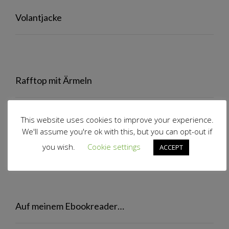
Volantjacke
Rafftop mit Ärmeln
This website uses cookies to improve your experience.
We'll assume you're ok with this, but you can opt-out if
Volantrock
you wish.
Cookie settings
ACCEPT
Auf meinem Ebookreader…