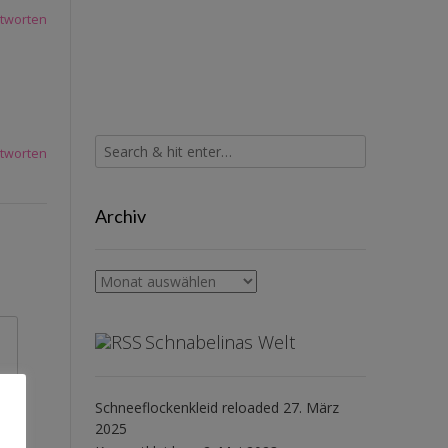
tworten
tworten
Archiv
Archiv
Schnabelinas Welt
Schneeflockenkleid reloaded
27. März
2025