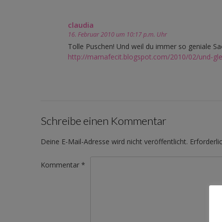
claudia
16. Februar 2010 um 10:17 p.m. Uhr
Tolle Puschen! Und weil du immer so geniale Sac
http://mamafecit.blogspot.com/2010/02/und-gle
Schreibe einen Kommentar
Deine E-Mail-Adresse wird nicht veröffentlicht.
Erforderli
Kommentar
*