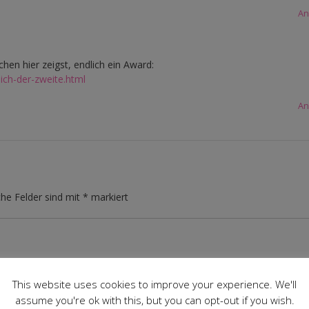
An
hen hier zeigst, endlich ein Award:
ich-der-zweite.html
An
che Felder sind mit
*
markiert
This website uses cookies to improve your experience. We'll
assume you're ok with this, but you can opt-out if you wish.