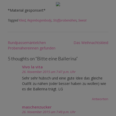
*Material gesponsert*
Tagged
Kleid
,
Regenbogenbody
,
Stoffprobenähen
,
Sweat
Post
Rundpassemäntelchen
Das Weihnachtskleid
navigation
Probenähereinnen gefunden
5 thoughts on “
Bitte eine Ballerina
”
Vivo la vita
26. November 2015 um 7:47 p.m. Uhr
Sehr sehr hübsch und eine gute Idee das gleiche
Outfit zu nähen (oder besser haben zu wollen) wie
es die Ballerina trägt. LG
Antworten
maschenzucker
26. November 2015 um 7:49 p.m. Uhr