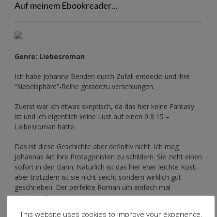
Auf meinem Ebookreader…
Genre: Liebesroman
Ich habe Johanna Benden durch Zufall entdeckt und ihre
“Nebelsphäre”-Reihe
geradezu verschlungen.
Zuerst war ich etwas skeptisch, da das hier keine Fantasy
ist und ich eigentlich keine Lust auf einen 0 8 15 –
Liebesroman hatte.
Das ist diese Geschichte aber definitiv nicht. Ich mag
Johannas Art ihre Protagonisten zu schildern. Sie zieht einen
sofort in den Bann. Natürlich ist das hier eher leichte Kost,
aber trotzdem ist sie nicht seicht sondern wirklich gut
geschrieben. Der perfekte Roman um einfach mal
abzuschalten.
This website uses cookies to improve your experience.