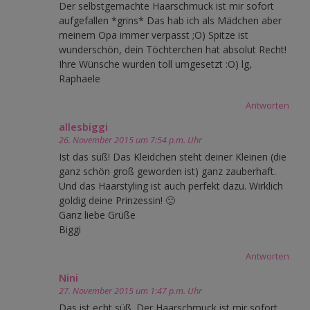
Der selbstgemachte Haarschmuck ist mir sofort
aufgefallen *grins* Das hab ich als Mädchen aber
meinem Opa immer verpasst ;O) Spitze ist
wunderschön, dein Töchterchen hat absolut Recht!
Ihre Wünsche wurden toll umgesetzt :O) lg,
Raphaele
Antworten
allesbiggi
26. November 2015 um 7:54 p.m. Uhr
Ist das süß! Das Kleidchen steht deiner Kleinen (die
ganz schön groß geworden ist) ganz zauberhaft.
Und das Haarstyling ist auch perfekt dazu. Wirklich
goldig deine Prinzessin! 🙂
Ganz liebe Grüße
Biggi
Antworten
Nini
27. November 2015 um 1:47 p.m. Uhr
Das ist echt süß. Der Haarschmuck ist mir sofort