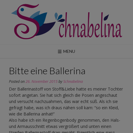
Skip
to
content
MENU
Bitte eine Ballerina
Posted on
26. November 2015
by
Schnabelina
Der Ballerinastoff von Stoff&Liebe hatte es meiner Tochter
sofort angetan. Sie hat sich gleich die Posen angeschaut
und versucht nachzuahmen, das war echt süß. Als ich sie
gefragt habe, was ich draus nähen soll kam: “so ein Kleid,
wie die Ballerina anhat!”
Also habe ich ein Regenbogenbody genommen, den Hals-
und Armausschnitt etwas vergrößert und unten einen
Streifen Ballerinastoff dran genäht. Eigentlich eine ganz