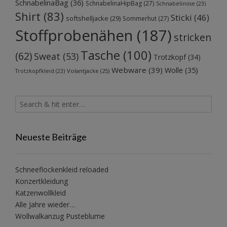
SchnabelinaBag
(36)
SchnabelinaHipBag
(27)
Schnabelinose
(23)
Shirt
(83)
Sticki
(46)
softshelljacke
(29)
Sommerhut
(27)
Stoffprobenähen
(187)
stricken
Tasche
(100)
(62)
Sweat
(53)
Trotzkopf
(34)
Webware
(39)
Wolle
(35)
Volantjacke
(25)
Trotzkopfkleid
(23)
Neueste Beiträge
Schneeflockenkleid reloaded
Konzertkleidung
Katzenwollkleid
Alle Jahre wieder…
Wollwalkanzug Pusteblume