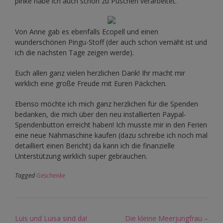
pinke habe ich auch schon zu Puschen verarbeitet.
Von Anne gab es ebenfalls Ecopell und einen
wunderschönen Pingu-Stoff (der auch schon vernäht ist und
ich die nächsten Tage zeigen werde).
Euch allen ganz vielen herzlichen Dank! Ihr macht mir
wirklich eine große Freude mit Euren Päckchen.
Ebenso möchte ich mich ganz herzlichen für die Spenden
bedanken, die mich über den neu installierten Paypal-
Spendenbutton erreicht haben! Ich musste mir in den Ferien
eine neue Nähmaschine kaufen (dazu schreibe ich noch mal
detailliert einen Bericht) da kann ich die finanzielle
Unterstützung wirklich super gebrauchen.
Tagged
Geschenke
Post
Luis und Luisa sind da!
Die kleine Meerjungfrau –