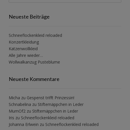
Neueste Beiträge
Schneeflockenkleid reloaded
Konzertkleidung
Katzenwollkleid
Alle Jahre wieder…
Wollwalkanzug Pusteblume
Neueste Kommentare
Micha
zu
Gespenst trifft Prinzessin!
Schnabelina
zu
Stiftemäppchen in Leder
MumOf2
zu
Stiftemäppchen in Leder
Iris
zu
Schneeflockenkleid reloaded
Johanna Erlwein
zu
Schneeflockenkleid reloaded