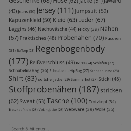
Geschenke
(68)
Hose
(62)
Jacke
(51)
JaWePu
Jersey
(111)
Jumpsuit
(52)
(43)
Jeans
(30)
Kleid
(63)
Leder
(67)
Kapuzenkleid
(50)
Nähen
Leggins
(46)
Nachtwäsche
(44)
Nicky
(39)
Probenähen
(70)
(67)
Praktisches
(48)
Puschen
Regenbogenbody
(31)
Rafftop
(23)
(177)
Reißverschluss
(49)
Schlafen
(27)
Röckli
(24)
SchnabelinaBag
(36)
SchnabelinaHipBag
(27)
Schnabelinose
(23)
Shirt
(83)
Sticki
(46)
softshelljacke
(29)
Sommerhut
(27)
Stoffprobenähen
(187)
stricken
Tasche
(100)
(62)
Sweat
(53)
Trotzkopf
(34)
Webware
(39)
Wolle
(35)
Volantjacke
(25)
Trotzkopfkleid
(23)