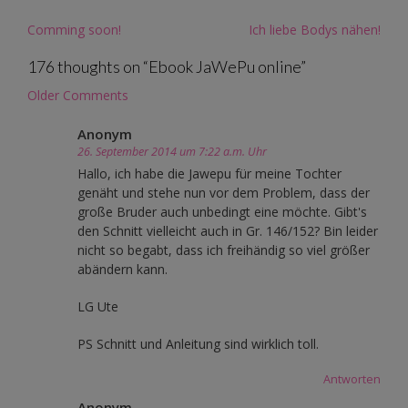
Post
Comming soon!
Ich liebe Bodys nähen!
navigation
176 thoughts on “
Ebook JaWePu online
”
Comment
Older Comments
navigation
Anonym
26. September 2014 um 7:22 a.m. Uhr
Hallo, ich habe die Jawepu für meine Tochter
genäht und stehe nun vor dem Problem, dass der
große Bruder auch unbedingt eine möchte. Gibt's
den Schnitt vielleicht auch in Gr. 146/152? Bin leider
nicht so begabt, dass ich freihändig so viel größer
abändern kann.
LG Ute
PS Schnitt und Anleitung sind wirklich toll.
Antworten
Anonym