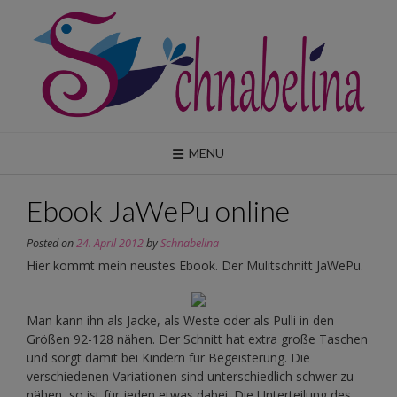
Skip
to
content
MENU
Ebook JaWePu online
Posted on
24. April 2012
by
Schnabelina
Hier kommt mein neustes Ebook. Der Mulitschnitt JaWePu.
Man kann ihn als Jacke, als Weste oder als Pulli in den
Größen 92-128 nähen. Der Schnitt hat extra große Taschen
und sorgt damit bei Kindern für Begeisterung. Die
verschiedenen Variationen sind unterschiedlich schwer zu
nähen, so ist für jeden etwas dabei. Die Unterteilung des