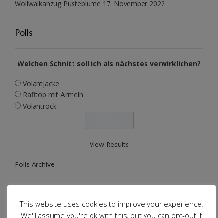
Wollwalkanzug Pusteblume
17. November 2022
Polls
Welchen Schnitt soll ich als nächstes verwirklichen?
Volantjacke
Rafftop mit Ärmeln
Volantrock
View Results
Polls Archive
Volantjacke
This website uses cookies to improve your experience.
We'll assume you're ok with this, but you can opt-out if