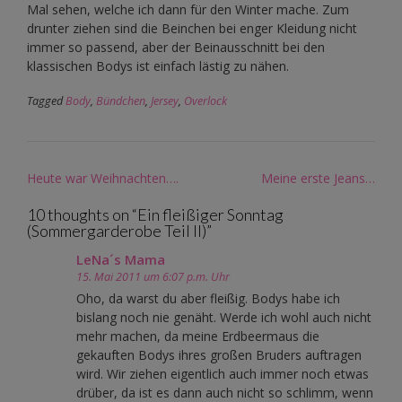
Mal sehen, welche ich dann für den Winter mache. Zum
drunter ziehen sind die Beinchen bei enger Kleidung nicht
immer so passend, aber der Beinausschnitt bei den
klassischen Bodys ist einfach lästig zu nähen.
Tagged
Body
,
Bündchen
,
Jersey
,
Overlock
Post
Heute war Weihnachten….
Meine erste Jeans…
navigation
10 thoughts on “
Ein fleißiger Sonntag
(Sommergarderobe Teil II)
”
LeNa´s Mama
15. Mai 2011 um 6:07 p.m. Uhr
Oho, da warst du aber fleißig. Bodys habe ich
bislang noch nie genäht. Werde ich wohl auch nicht
mehr machen, da meine Erdbeermaus die
gekauften Bodys ihres großen Bruders auftragen
wird. Wir ziehen eigentlich auch immer noch etwas
drüber, da ist es dann auch nicht so schlimm, wenn