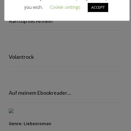
you wish.
Cookie settings
ACCEPT
Rafftop mit Ärmeln
Volantrock
Auf meinem Ebookreader…
Genre: Liebesroman