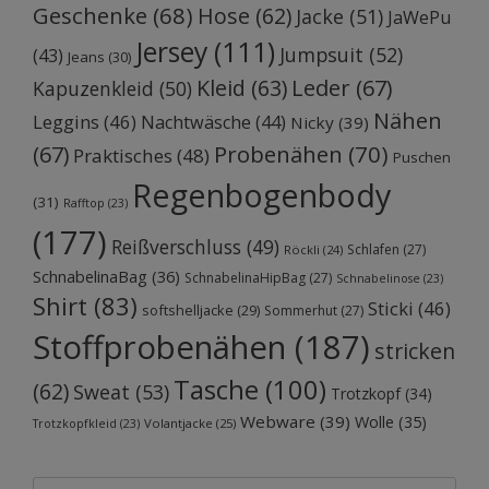
Geschenke
(68)
Hose
(62)
Jacke
(51)
JaWePu
Jersey
(111)
Jumpsuit
(52)
(43)
Jeans
(30)
Kleid
(63)
Leder
(67)
Kapuzenkleid
(50)
Nähen
Leggins
(46)
Nachtwäsche
(44)
Nicky
(39)
Probenähen
(70)
(67)
Praktisches
(48)
Puschen
Regenbogenbody
(31)
Rafftop
(23)
(177)
Reißverschluss
(49)
Schlafen
(27)
Röckli
(24)
SchnabelinaBag
(36)
SchnabelinaHipBag
(27)
Schnabelinose
(23)
Shirt
(83)
Sticki
(46)
softshelljacke
(29)
Sommerhut
(27)
Stoffprobenähen
(187)
stricken
Tasche
(100)
(62)
Sweat
(53)
Trotzkopf
(34)
Webware
(39)
Wolle
(35)
Volantjacke
(25)
Trotzkopfkleid
(23)