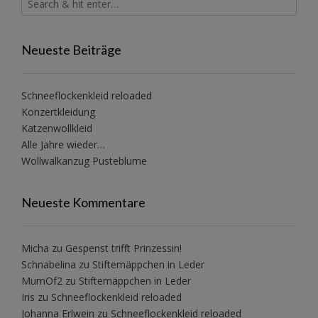
Neueste Beiträge
Schneeflockenkleid reloaded
Konzertkleidung
Katzenwollkleid
Alle Jahre wieder…
Wollwalkanzug Pusteblume
Neueste Kommentare
Micha
zu
Gespenst trifft Prinzessin!
Schnabelina
zu
Stiftemäppchen in Leder
MumOf2
zu
Stiftemäppchen in Leder
Iris
zu
Schneeflockenkleid reloaded
Johanna Erlwein
zu
Schneeflockenkleid reloaded