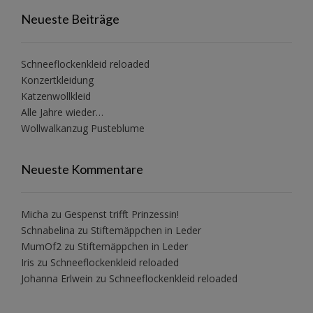
Neueste Beiträge
Schneeflockenkleid reloaded
Konzertkleidung
Katzenwollkleid
Alle Jahre wieder…
Wollwalkanzug Pusteblume
Neueste Kommentare
Micha
zu
Gespenst trifft Prinzessin!
Schnabelina
zu
Stiftemäppchen in Leder
MumOf2
zu
Stiftemäppchen in Leder
Iris
zu
Schneeflockenkleid reloaded
Johanna Erlwein
zu
Schneeflockenkleid reloaded