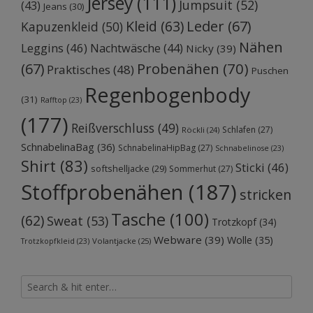
Jersey
(111)
Jumpsuit
(52)
(43)
Jeans
(30)
Kleid
(63)
Leder
(67)
Kapuzenkleid
(50)
Nähen
Leggins
(46)
Nachtwäsche
(44)
Nicky
(39)
Probenähen
(70)
(67)
Praktisches
(48)
Puschen
Regenbogenbody
(31)
Rafftop
(23)
(177)
Reißverschluss
(49)
Schlafen
(27)
Röckli
(24)
SchnabelinaBag
(36)
SchnabelinaHipBag
(27)
Schnabelinose
(23)
Shirt
(83)
Sticki
(46)
softshelljacke
(29)
Sommerhut
(27)
Stoffprobenähen
(187)
stricken
Tasche
(100)
(62)
Sweat
(53)
Trotzkopf
(34)
Webware
(39)
Wolle
(35)
Volantjacke
(25)
Trotzkopfkleid
(23)