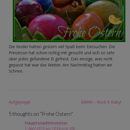
Die Kinder hatten gestern viel Spaß beim Eiersuchen. Die
Prinzessin hat schon richtig mit gesucht und sich so sehr
über jedes gefundene Ei gefreut. Das einzige, was nicht
gepasst hat war das Wetter. Am Nachmittag hatten wir
Schnee.
Post
Aufgepeppt
MMM – Rock it Baby!
navigation
5 thoughts on “
Frohe Ostern
”
Hauptstadtmonster
1. April 2013 um 10:24 a.m. Uhr