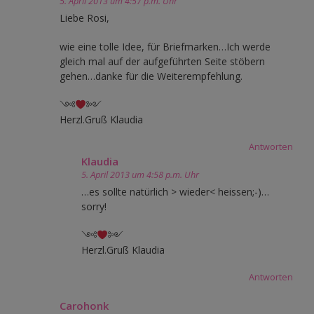
5. April 2013 um 4:57 p.m. Uhr
Liebe Rosi,
wie eine tolle Idee, für Briefmarken…Ich werde
gleich mal auf der aufgeführten Seite stöbern
gehen…danke für die Weiterempfehlung.
༺
༻
Herzl.Gruß Klaudia
Antworten
Klaudia
5. April 2013 um 4:58 p.m. Uhr
…es sollte natürlich > wieder< heissen;-)…
sorry!
༺
༻
Herzl.Gruß Klaudia
Antworten
Carohonk