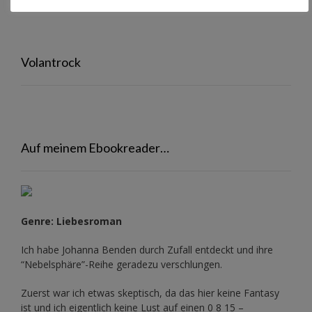
Volantrock
Auf meinem Ebookreader…
Genre: Liebesroman
Ich habe Johanna Benden durch Zufall entdeckt und ihre
“Nebelsphäre”-Reihe
geradezu verschlungen.
Zuerst war ich etwas skeptisch, da das hier keine Fantasy
ist und ich eigentlich keine Lust auf einen 0 8 15 –