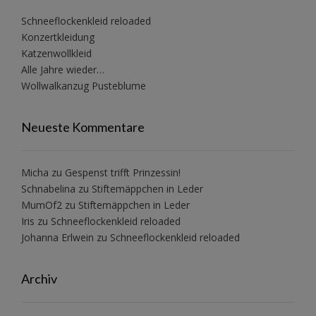
Schneeflockenkleid reloaded
Konzertkleidung
Katzenwollkleid
Alle Jahre wieder…
Wollwalkanzug Pusteblume
Neueste Kommentare
Micha
zu
Gespenst trifft Prinzessin!
Schnabelina
zu
Stiftemäppchen in Leder
MumOf2
zu
Stiftemäppchen in Leder
Iris
zu
Schneeflockenkleid reloaded
Johanna Erlwein
zu
Schneeflockenkleid reloaded
Archiv