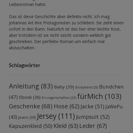
Liebesroman hatte.
Das ist diese Geschichte aber definitiv nicht. Ich mag
Johannas Art ihre Protagonisten zu schildern. Sie zieht einen
sofort in den Bann. Natürlich ist das hier eher leichte Kost,
aber trotzdem ist sie nicht seicht sondern wirklich gut
geschrieben. Der perfekte Roman um einfach mal
abzuschalten.
Schlagwörter
Anleitung
(83)
Bündchen
Baby
(39)
Bodykleid
(25)
fürMich
(103)
(47)
Ebook
(36)
Errungenschaften
(23)
Geschenke
(68)
Hose
(62)
Jacke
(51)
JaWePu
Jersey
(111)
Jumpsuit
(52)
(43)
Jeans
(30)
Kleid
(63)
Leder
(67)
Kapuzenkleid
(50)