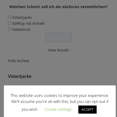
Welchen Schnitt soll ich als nächstes verwirklichen?
Volantjacke
Rafftop mit Ärmeln
Volantrock
View Results
Polls Archive
Volantjacke
This website uses cookies to improve your experience.
We'll assume you're ok with this, but you can opt-out if
Rafftop mit Ärmeln
you wish.
Cookie settings
ACCEPT