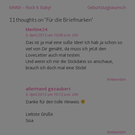
Post
MMM – Rock it Baby!
Geburtstagswunsch
navigation
11 thoughts on “
Für die Briefmarken
”
Merline24
5. April 2013 um 10:08 a.m. Uhr
Das ist ja mal eine süße Idee! Ich hab ja schon so
viel von Dir genäht, da muss ich jetzt den
LoveLetter auch mal testen.
Und wenn ich mir die Stickdatei so anschaue,
brauch ich doch mal eine Sticki!
Antworten
allerHand gezaubert
5. April 2013 um 10:13 a.m. Uhr
Danke für den tolle Hinweis
Liebste Grüße
Sisa
Antworten