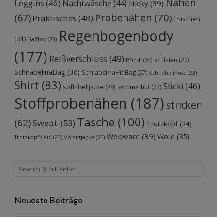
Nähen
Leggins
(46)
Nachtwäsche
(44)
Nicky
(39)
Probenähen
(70)
(67)
Praktisches
(48)
Puschen
Regenbogenbody
(31)
Rafftop
(23)
(177)
Reißverschluss
(49)
Schlafen
(27)
Röckli
(24)
SchnabelinaBag
(36)
SchnabelinaHipBag
(27)
Schnabelinose
(23)
Shirt
(83)
Sticki
(46)
softshelljacke
(29)
Sommerhut
(27)
Stoffprobenähen
(187)
stricken
Tasche
(100)
(62)
Sweat
(53)
Trotzkopf
(34)
Webware
(39)
Wolle
(35)
Volantjacke
(25)
Trotzkopfkleid
(23)
Neueste Beiträge