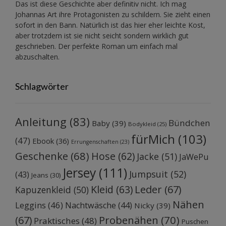
Das ist diese Geschichte aber definitiv nicht. Ich mag
Johannas Art ihre Protagonisten zu schildern. Sie zieht einen
sofort in den Bann. Natürlich ist das hier eher leichte Kost,
aber trotzdem ist sie nicht seicht sondern wirklich gut
geschrieben. Der perfekte Roman um einfach mal
abzuschalten.
Schlagwörter
Anleitung
(83)
Bündchen
Baby
(39)
Bodykleid
(25)
fürMich
(103)
(47)
Ebook
(36)
Errungenschaften
(23)
Geschenke
(68)
Hose
(62)
Jacke
(51)
JaWePu
Jersey
(111)
Jumpsuit
(52)
(43)
Jeans
(30)
Kleid
(63)
Leder
(67)
Kapuzenkleid
(50)
Nähen
Leggins
(46)
Nachtwäsche
(44)
Nicky
(39)
Probenähen
(70)
(67)
Praktisches
(48)
Puschen