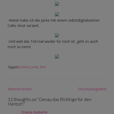
Hinten habe ich die Jacke mit einem selbstdigitalisierten
Celtic Knot verziert.
Und weil das Teil mal wieder für mich ist, geht es auch
noch zu rums!
Tagged
fürMich
,
Jacke
,
Shirt
Post
Männersachen
Einschulungskleid
navigation
11 thoughts on “
Genau das Richtige für den
Herbst!
”
Diana Auberle