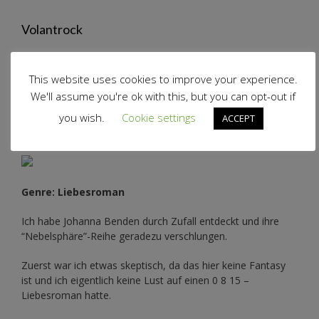
Volantrock
This website uses cookies to improve your experience.
We'll assume you're ok with this, but you can opt-out if
Auf meinem Ebookreader…
you wish.
Cookie settings
ACCEPT
Genre: Liebesroman
Ich habe Johanna Benden durch Zufall entdeckt und ihre
“Nebelsphäre”-Reihe
geradezu verschlungen.
Zuerst war ich etwas skeptisch, da das hier keine Fantasy
ist und ich eigentlich keine Lust auf einen 0 8 15 –
Liebesroman hatte.