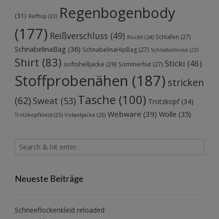
Regenbogenbody
(31)
Rafftop
(23)
(177)
Reißverschluss
(49)
Schlafen
(27)
Röckli
(24)
SchnabelinaBag
(36)
SchnabelinaHipBag
(27)
Schnabelinose
(23)
Shirt
(83)
Sticki
(46)
softshelljacke
(29)
Sommerhut
(27)
Stoffprobenähen
(187)
stricken
Tasche
(100)
(62)
Sweat
(53)
Trotzkopf
(34)
Webware
(39)
Wolle
(35)
Volantjacke
(25)
Trotzkopfkleid
(23)
Neueste Beiträge
Schneeflockenkleid reloaded