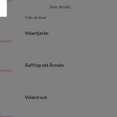
tworten
View Results
Polls Archive
Volantjacke
tworten
Rafftop mit Ärmeln
tworten
Volantrock
tworten