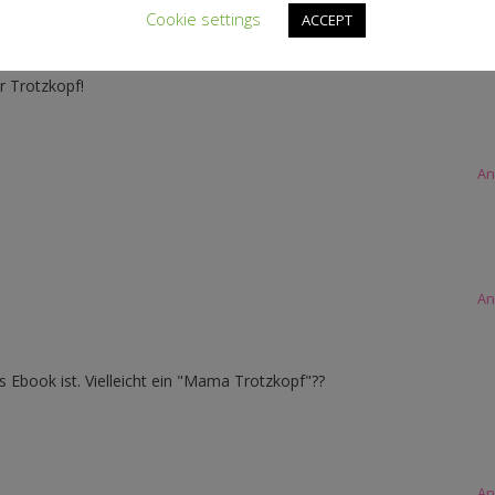
An
Cookie settings
ACCEPT
r Trotzkopf!
An
An
s Ebook ist. Vielleicht ein "Mama Trotzkopf"??
An