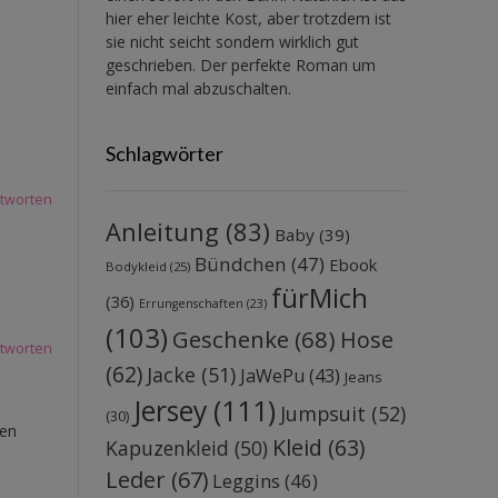
hier eher leichte Kost, aber trotzdem ist
sie nicht seicht sondern wirklich gut
geschrieben. Der perfekte Roman um
einfach mal abzuschalten.
Schlagwörter
tworten
Anleitung
(83)
Baby
(39)
Bündchen
(47)
Ebook
Bodykleid
(25)
fürMich
(36)
Errungenschaften
(23)
(103)
Geschenke
(68)
Hose
tworten
(62)
Jacke
(51)
JaWePu
(43)
Jeans
Jersey
(111)
Jumpsuit
(52)
(30)
len
Kleid
(63)
Kapuzenkleid
(50)
Leder
(67)
Leggins
(46)