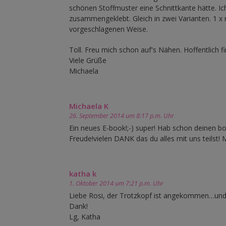
schönen Stoffmuster eine Schnittkante hätte. I
zusammengeklebt. Gleich in zwei Varianten. 1 x 
vorgeschlagenen Weise.
Toll. Freu mich schon auf's Nähen. Hoffentlich fi
Viele Grüße
Michaela
Michaela K
26. September 2014 um 8:17 p.m. Uhr
Ein neues E-book!;-) super! Hab schon deinen b
Freude!vielen DANK das du alles mit uns teilst! 
katha k
1. Oktober 2014 um 7:21 p.m. Uhr
Liebe Rosi, der Trotzkopf ist angekommen…und mein
Dank!
Lg, Katha