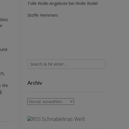
Tolle Wolle-Angebote bei Wolle Rödel
Stoffe Hemmers
 dass
ne
 und
ch,
Archiv
s Xte
g
Archiv
Schnabelinas Welt