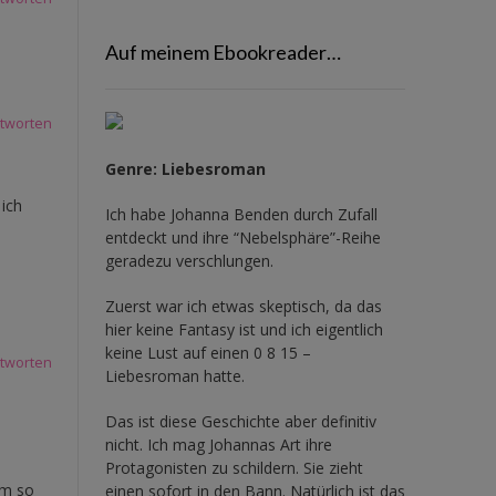
Auf meinem Ebookreader…
tworten
Genre: Liebesroman
 ich
Ich habe Johanna Benden durch Zufall
entdeckt und ihre
“Nebelsphäre”-Reihe
geradezu verschlungen.
Zuerst war ich etwas skeptisch, da das
hier keine Fantasy ist und ich eigentlich
keine Lust auf einen 0 8 15 –
tworten
Liebesroman hatte.
Das ist diese Geschichte aber definitiv
nicht. Ich mag Johannas Art ihre
Protagonisten zu schildern. Sie zieht
em so
einen sofort in den Bann. Natürlich ist das