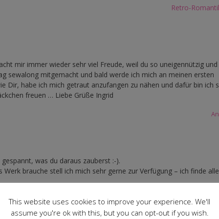
Retro-Romant
acht mir immer wieder sehr viel Freude, weil du so uneigennützig und
ipbag sewalong mitgemacht und bald werde ich mich an meinen ersten
 Dir, habe ich mich getraut anzufangen zu nähen und dafür bin ich 
Päckchen freuen … Liebe Grüße Ingrid
An
n gespannt, was du daraus zauberst :-).
s Werk brauche stell ich mich sehr gerne zur Verfügung – ich finde all
This website uses cookies to improve your experience. We'll
assume you're ok with this, but you can opt-out if you wish.