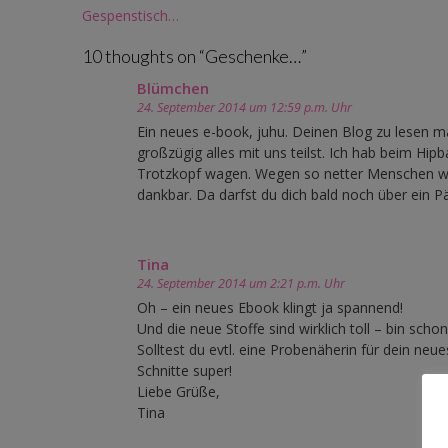
Post
Gespenstisch…
navigation
10 thoughts on “
Geschenke…
”
Blümchen
24. September 2014 um 12:59 p.m. Uhr
Ein neues e-book, juhu. Deinen Blog zu lesen m
großzügig alles mit uns teilst. Ich hab beim H
Trotzkopf wagen. Wegen so netter Menschen wie
dankbar. Da darfst du dich bald noch über ein 
Tina
24. September 2014 um 2:21 p.m. Uhr
Oh – ein neues Ebook klingt ja spannend!
Und die neue Stoffe sind wirklich toll – bin scho
Solltest du evtl. eine Probenäherin für dein neue
Schnitte super!
Liebe Grüße,
Tina