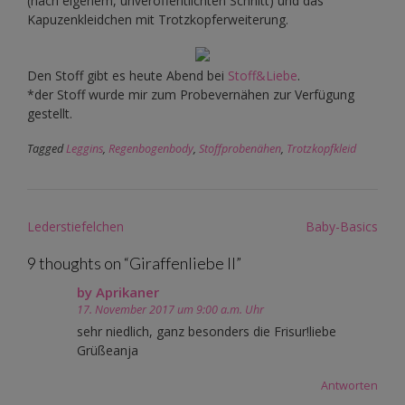
(nach eigenem, unveröffentlichten Schnitt) und das
Kapuzenkleidchen mit Trotzkopferweiterung.
Den Stoff gibt es heute Abend bei
Stoff&Liebe
.
*der Stoff wurde mir zum Probevernähen zur Verfügung
gestellt.
Tagged
Leggins
,
Regenbogenbody
,
Stoffprobenähen
,
Trotzkopfkleid
Post
Lederstiefelchen
Baby-Basics
navigation
9 thoughts on “
Giraffenliebe II
”
by Aprikaner
17. November 2017 um 9:00 a.m. Uhr
sehr niedlich, ganz besonders die Frisur!liebe
Grüßeanja
Antworten