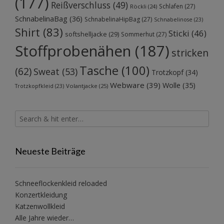
(177)
Reißverschluss
(49)
Schlafen
(27)
Röckli
(24)
SchnabelinaBag
(36)
SchnabelinaHipBag
(27)
Schnabelinose
(23)
Shirt
(83)
Sticki
(46)
softshelljacke
(29)
Sommerhut
(27)
Stoffprobenähen
(187)
stricken
Tasche
(100)
(62)
Sweat
(53)
Trotzkopf
(34)
Webware
(39)
Wolle
(35)
Volantjacke
(25)
Trotzkopfkleid
(23)
Neueste Beiträge
Schneeflockenkleid reloaded
Konzertkleidung
Katzenwollkleid
Alle Jahre wieder…