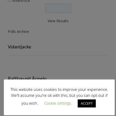
Volantrock
View Results
Polls Archive
Volantjacke
Rafftop mit Ärmeln
This website uses cookies to improve your experience.
We'll assume you're ok with this, but you can opt-out if
you wish.
Cookie settings
ACCEPT
Volantrock