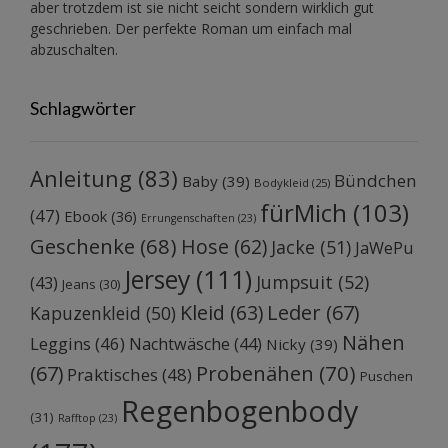
aber trotzdem ist sie nicht seicht sondern wirklich gut
geschrieben. Der perfekte Roman um einfach mal
abzuschalten.
Schlagwörter
Anleitung
(83)
Bündchen
Baby
(39)
Bodykleid
(25)
fürMich
(103)
(47)
Ebook
(36)
Errungenschaften
(23)
Geschenke
(68)
Hose
(62)
Jacke
(51)
JaWePu
Jersey
(111)
Jumpsuit
(52)
(43)
Jeans
(30)
Kleid
(63)
Leder
(67)
Kapuzenkleid
(50)
Nähen
Leggins
(46)
Nachtwäsche
(44)
Nicky
(39)
Probenähen
(70)
(67)
Praktisches
(48)
Puschen
Regenbogenbody
(31)
Rafftop
(23)