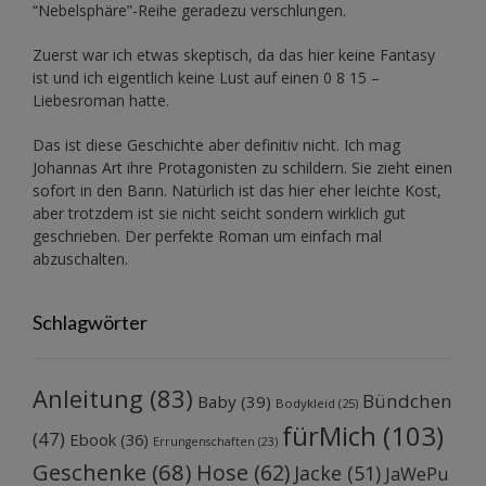
“Nebelsphäre”-Reihe
geradezu verschlungen.
Zuerst war ich etwas skeptisch, da das hier keine Fantasy
ist und ich eigentlich keine Lust auf einen 0 8 15 –
Liebesroman hatte.
Das ist diese Geschichte aber definitiv nicht. Ich mag
Johannas Art ihre Protagonisten zu schildern. Sie zieht einen
sofort in den Bann. Natürlich ist das hier eher leichte Kost,
aber trotzdem ist sie nicht seicht sondern wirklich gut
geschrieben. Der perfekte Roman um einfach mal
abzuschalten.
Schlagwörter
Anleitung
(83)
Bündchen
Baby
(39)
Bodykleid
(25)
fürMich
(103)
(47)
Ebook
(36)
Errungenschaften
(23)
Geschenke
(68)
Hose
(62)
Jacke
(51)
JaWePu