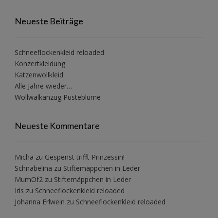
Neueste Beiträge
Schneeflockenkleid reloaded
Konzertkleidung
Katzenwollkleid
Alle Jahre wieder…
Wollwalkanzug Pusteblume
Neueste Kommentare
Micha
zu
Gespenst trifft Prinzessin!
Schnabelina
zu
Stiftemäppchen in Leder
MumOf2
zu
Stiftemäppchen in Leder
Iris
zu
Schneeflockenkleid reloaded
Johanna Erlwein
zu
Schneeflockenkleid reloaded